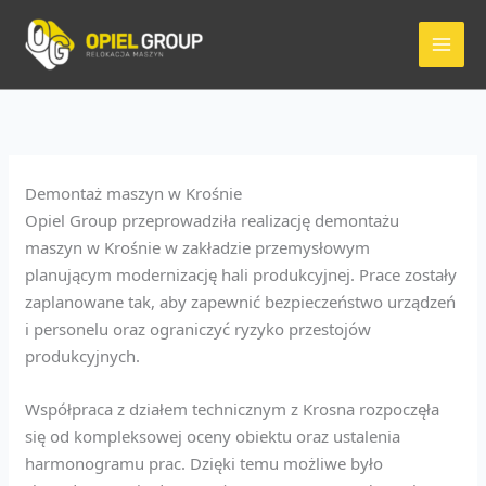
Przejdź
do
treści
Demontaż maszyn w Krośnie
Opiel Group przeprowadziła realizację demontażu
maszyn w Krośnie w zakładzie przemysłowym
planującym modernizację hali produkcyjnej. Prace zostały
zaplanowane tak, aby zapewnić bezpieczeństwo urządzeń
i personelu oraz ograniczyć ryzyko przestojów
produkcyjnych.
Współpraca z działem technicznym z Krosna rozpoczęła
się od kompleksowej oceny obiektu oraz ustalenia
harmonogramu prac. Dzięki temu możliwe było