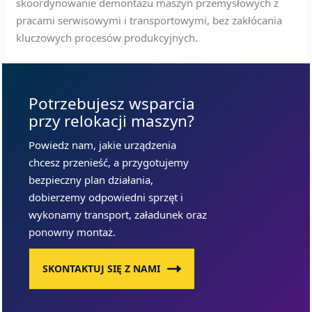
skoordynowanie demontażu maszyn przemysłowych z
pracami serwisowymi i transportowymi, bez zakłócania
kluczowych procesów produkcyjnych.
Potrzebujesz wsparcia
przy relokacji maszyn?
Powiedz nam, jakie urządzenia
chcesz przenieść, a przygotujemy
bezpieczny plan działania,
dobierzemy odpowiedni sprzęt i
wykonamy transport, załadunek oraz
ponowny montaż.
SKONTAKTUJ SIĘ Z NAMI