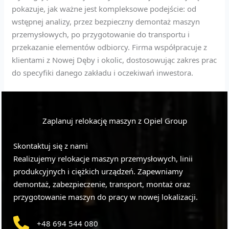
pokazuje, jak ważne jest kompleksowe podejście: od
wstępnej analizy, przez bezpieczny demontaż maszyn
przemysłowych, po przygotowanie do transportu i
przekazanie elementów odbiorcy. Firma współpracuje z
klientami z Nowej Dęby i okolic, dostosowując zakres prac
do specyfiki danego zakładu i oczekiwań inwestora.
Zaplanuj relokację maszyn z Opiel Group
Skontaktuj się z nami
Realizujemy relokacje maszyn przemysłowych, linii
produkcyjnych i ciężkich urządzeń. Zapewniamy
demontaż, zabezpieczenie, transport, montaż oraz
przygotowanie maszyn do pracy w nowej lokalizacji.
+48 694 544 080