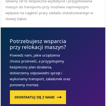
Główny cel to bezpieczne wydobycie i przygotowanie
maszyn do transportu przy możliwie najmniejszym
wpływie na ciągłość pracy zakładu zlokalizowanego w
Nowej Dębie.
Potrzebujesz wsparcia
przy relokacji maszyn?
Powiedz nam, jakie urządzenia
chcesz przenieść, a przygotujemy
bezpieczny plan działania,
dobierzemy odpowiedni sprzęt i
wykonamy transport, załadunek oraz
ponowny montaż.
SKONTAKTUJ SIĘ Z NAMI