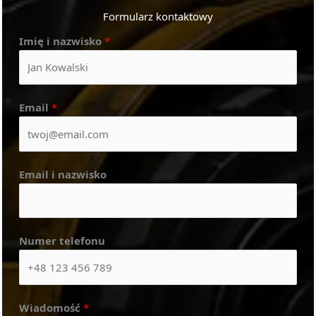
Formularz kontaktowy
Imię i nazwisko
*
Email
*
Email i nazwisko
Numer telefonu
Wiadomość
*