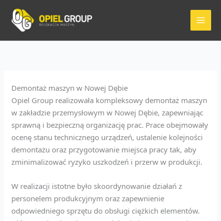
Przejdź
do
treści
Demontaż maszyn w Nowej Dębie
Opiel Group realizowała kompleksowy demontaż maszyn
w zakładzie przemysłowym w Nowej Dębie, zapewniając
sprawną i bezpieczną organizację prac. Prace obejmowały
ocenę stanu technicznego urządzeń, ustalenie kolejności
demontażu oraz przygotowanie miejsca pracy tak, aby
zminimalizować ryzyko uszkodzeń i przerw w produkcji.
W realizacji istotne było skoordynowanie działań z
personelem produkcyjnym oraz zapewnienie
odpowiedniego sprzętu do obsługi ciężkich elementów.