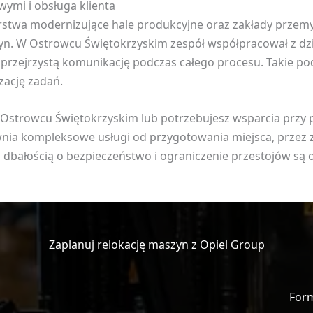
ymi i obsługa klienta
orstwa modernizujące hale produkcyjne oraz zakłady prze
n. W Ostrowcu Świętokrzyskim zespół współpracował z dzia
przejrzystą komunikację podczas całego procesu. Takie pod
zację zadań.
 Ostrowcu Świętokrzyskim lub potrzebujesz wsparcia przy
ia kompleksowe usługi od przygotowania miejsca, przez za
 dbałością o bezpieczeństwo i ograniczenie przestojów są 
Zaplanuj relokację maszyn z Opiel Group
For