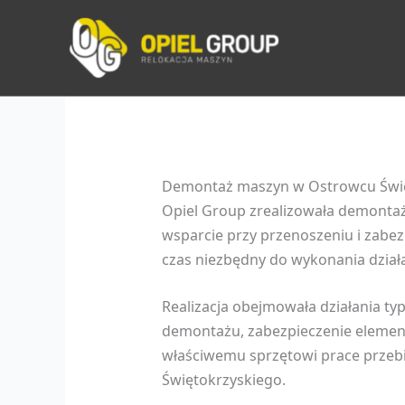
Przejdź
do
treści
Demontaż maszyn w Ostrowcu Świ
Opiel Group zrealizowała demonta
wsparcie przy przenoszeniu i zabez
czas niezbędny do wykonania dzia
Realizacja obejmowała działania t
demontażu, zabezpieczenie element
właściwemu sprzętowi prace przebi
Świętokrzyskiego.