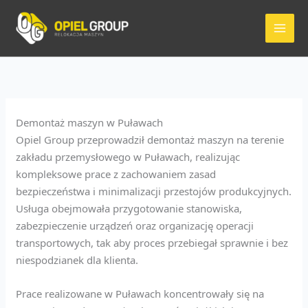
Przejdź
do
treści
Demontaż maszyn w Puławach
Opiel Group przeprowadził demontaż maszyn na terenie
zakładu przemysłowego w Puławach, realizując
kompleksowe prace z zachowaniem zasad
bezpieczeństwa i minimalizacji przestojów produkcyjnych.
Usługa obejmowała przygotowanie stanowiska,
zabezpieczenie urządzeń oraz organizację operacji
transportowych, tak aby proces przebiegał sprawnie i bez
niespodzianek dla klienta.
Prace realizowane w Puławach koncentrowały się na