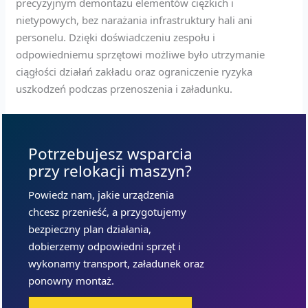
precyzyjnym demontażu elementów ciężkich i
nietypowych, bez narażania infrastruktury hali ani
personelu. Dzięki doświadczeniu zespołu i
odpowiedniemu sprzętowi możliwe było utrzymanie
ciągłości działań zakładu oraz ograniczenie ryzyka
uszkodzeń podczas przenoszenia i załadunku.
Potrzebujesz wsparcia
przy relokacji maszyn?
Powiedz nam, jakie urządzenia
chcesz przenieść, a przygotujemy
bezpieczny plan działania,
dobierzemy odpowiedni sprzęt i
wykonamy transport, załadunek oraz
ponowny montaż.