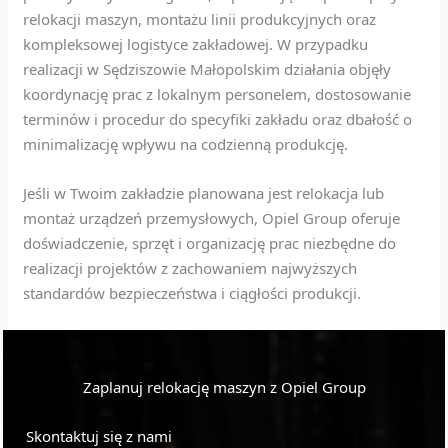
relokacji maszyn, montażu linii produkcyjnych oraz
kompleksowej logistyce zakładowej. W przypadku
realizacji w Sędziszowie Małopolskim działania objęły
koordynację prac z lokalnym personelem, dostosowanie
terminów i procedur do specyfiki zakładu oraz dbałość o
minimalizację wpływu na codzienną produkcję.
Jeśli w Twoim zakładzie planowana jest relokacja lub
montaż urządzeń przemysłowych, Opiel Group oferuje
doświadczenie, sprzęt i organizację prac niezbędne do
realizacji projektów z zachowaniem najwyższych
standardów bezpieczeństwa i ciągłości produkcji.
Zaplanuj relokację maszyn z Opiel Group
Skontaktuj się z nami