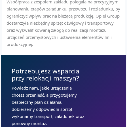
Współpraca z zespołem zakładu polegała na precyzyjnym
planowaniu etapów załadunku, przewozu i rozładunku, by
ograniczyć wpływ prac na bieżącą produkcję. Opiel Group
dostarczyła niezbędny sprzęt dźwigowy i transportowy
oraz wykwalifikowaną załogę do realizacji montażu
urządzeń przemysłowych i ustawienia elementów linii
produkcyjnej.
Potrzebujesz wsparcia
przy relokacji maszyn?
Powiedz nam, jakie urządzenia
chcesz przenieść, a przygotujemy
bezpieczny plan działania,
dobierzemy odpowiedni sprzęt i
wykonamy transport, załadunek oraz
ponowny montaż.