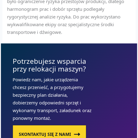
było ograniczenie ryzyka przestojów produkcji, dlatego
harmonogram prac i dobór sprzętu podlegały
rygorystycznej analizie ryzyka. Do prac wykorzystano
wykwalifikowane ekipy oraz specjalistyczne środki
transportowe i dźwigowe.
Potrzebujesz wsparcia
przy relokacji maszyn?
Powiedz nam, jakie urządzenia
chcesz przenieść, a przygotujemy
bezpieczny plan działania,
dobierzemy odpowiedni sprzęt i
wykonamy transport, załadunek oraz
ponowny montaż.
SKONTAKTUJ SIĘ Z NAMI