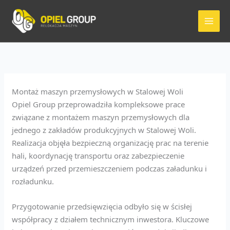
Przejdź
do
treści
Montaż maszyn przemysłowych w Stalowej Woli
Opiel Group przeprowadziła kompleksowe prace
związane z montażem maszyn przemysłowych dla
jednego z zakładów produkcyjnych w Stalowej Woli.
Realizacja objęła bezpieczną organizację prac na terenie
hali, koordynację transportu oraz zabezpieczenie
urządzeń przed przemieszczeniem podczas załadunku i
rozładunku.
Przygotowanie przedsięwzięcia odbyło się w ścisłej
współpracy z działem technicznym inwestora. Kluczowe