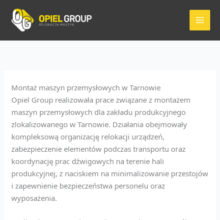
Przejdź
do
treści
Montaż maszyn przemysłowych w Tarnowie
Opiel Group realizowała prace związane z montażem
maszyn przemysłowych dla zakładu produkcyjnego
zlokalizowanego w Tarnowie. Działania obejmowały
kompleksową organizację relokacji urządzeń,
zabezpieczenie elementów podczas transportu oraz
koordynację prac dźwigowych na terenie hali
produkcyjnej, z naciskiem na minimalizowanie przestojów
i zapewnienie bezpieczeństwa personelu oraz
wyposażenia.