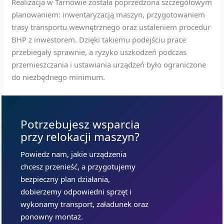
Realizacja w Tarnowie została poprzedzona szczegółowym
planowaniem: inwentaryzacją maszyn, przygotowaniem
trasy transportu wewnętrznego oraz ustaleniem procedur
BHP z inwestorem. Dzięki takiemu podejściu prace
przebiegały sprawnie, a ryzyko uszkodzeń podczas
przemieszczania i ustawiania urządzeń było ograniczone
do niezbędnego minimum.
Potrzebujesz wsparcia
przy relokacji maszyn?
Powiedz nam, jakie urządzenia
chcesz przenieść, a przygotujemy
bezpieczny plan działania,
dobierzemy odpowiedni sprzęt i
wykonamy transport, załadunek oraz
ponowny montaż.