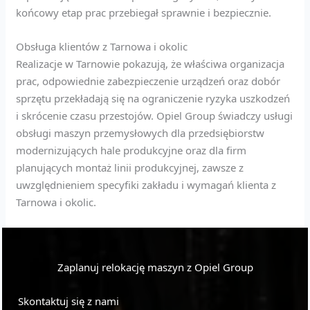
końcowy etap prac przebiegał sprawnie i bezpiecznie.
Obsługa klientów z Tarnowa i okolic
Realizacje w Tarnowie pokazują, że właściwa organizacja
prac, odpowiednie zabezpieczenie urządzeń oraz dobór
sprzętu przekładają się na ograniczenie ryzyka uszkodzeń
i skrócenie czasu przestojów. Opiel Group świadczy usługi
obsługi maszyn przemysłowych dla przedsiębiorstw
modernizujących hale produkcyjne oraz dla firm
planujących montaż linii produkcyjnej, zawsze z
uwzględnieniem specyfiki zakładu i wymagań klienta z
Tarnowa i okolic.
Zaplanuj relokację maszyn z Opiel Group
Skontaktuj się z nami