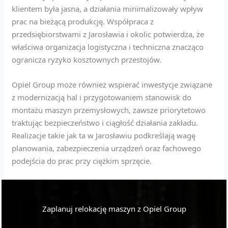
klientem była jasna, a działania minimalizowały wpływ
prac na bieżącą produkcję. Współpraca z
przedsiębiorstwami z Jarosławia i okolic potwierdza, że
właściwa organizacja logistyczna i techniczna znacząco
ogranicza ryzyko kosztownych przestojów.
Opiel Group może również wspierać inwestycje związane
z modernizacją hal i przygotowaniem stanowisk do
montażu maszyn przemysłowych, zawsze priorytetowo
traktując bezpieczeństwo i ciągłość działania zakładu.
Realizacje takie jak ta w Jarosławiu podkreślają wagę
planowania, zabezpieczenia urządzeń oraz fachowego
podejścia do prac przy ciężkim sprzęcie.
Zaplanuj relokację maszyn z Opiel Group