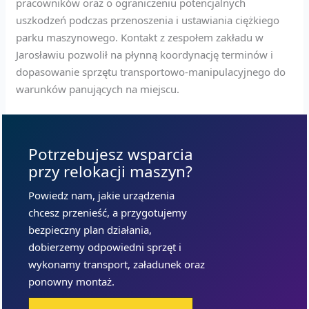
pracowników oraz o ograniczeniu potencjalnych
uszkodzeń podczas przenoszenia i ustawiania ciężkiego
parku maszynowego. Kontakt z zespołem zakładu w
Jarosławiu pozwolił na płynną koordynację terminów i
dopasowanie sprzętu transportowo-manipulacyjnego do
warunków panujących na miejscu.
Potrzebujesz wsparcia
przy relokacji maszyn?
Powiedz nam, jakie urządzenia
chcesz przenieść, a przygotujemy
bezpieczny plan działania,
dobierzemy odpowiedni sprzęt i
wykonamy transport, załadunek oraz
ponowny montaż.