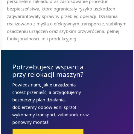
personelem zakładu oraz zastosowanie procedur
bezpieczeństwa, które ograniczały ryzyko uszkodzeń i
zagwarantowały sprawny przebieg operacji. Działania
realizowano z myślą o efektywnym transporcie, stabilnym
osadzeniu urządzeń oraz szybkim przywróceniu pełnej
funkcjonalności linii produkcyjnej.
Potrzebujesz wsparcia
przy relokacji maszyn?
Powiedz nam, jakie urządzenia
chcesz przenieść, a przygotujemy
bezpieczny plan działania,
dobierzemy odpowiedni sprzęt i
wykonamy transport, załadunek oraz
ponowny montaż.