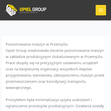
Przejdź
do
treści
Poziomowanie maszyn w Przemyślu
Opiel Group zrealizowała zlecenie poziomowania maszyn
w zakładzie produkcyjnym zlokalizowanym w Przemyślu.
Prace skupiły się na precyzyjnym ustawieniu urządzeń
oraz na bezpiecznej organizacji wszystkich etapów:
przygotowaniu stanowiska, zabezpieczeniu maszyn przed
przemieszczeniem oraz koordynacji transportu
wewnętrznego.
Priorytetem była minimalizacja ryzyka uszkodzeń i
ograniczenie przestojów produkcyjnych. Działania zostały