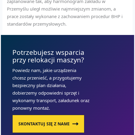
zaplanowane tak, aby harmonogram zakładu w
Przemyślu uległ możliwie najmniejszym zmianom, a
prace zostały wykonane z zachowaniem procedur BHP i
standardów przemysłowych.
Potrzebujesz wsparcia
przy relokacji maszyn?
Powiedz nam, jakie urządzenia
chcesz przenieść, a przygotujemy
bezpieczny plan działania,
dobierzemy odpowiedni sprzęt i
wykonamy transport, załadunek oraz
ponowny montaż.
SKONTAKTUJ SIĘ Z NAMI