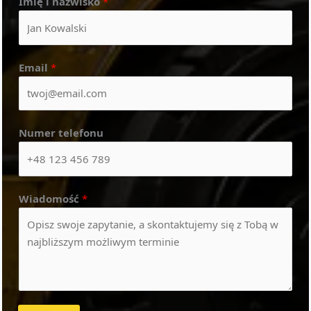
Imię i nazwisko
*
Email
*
Numer telefonu
Wiadomość
*