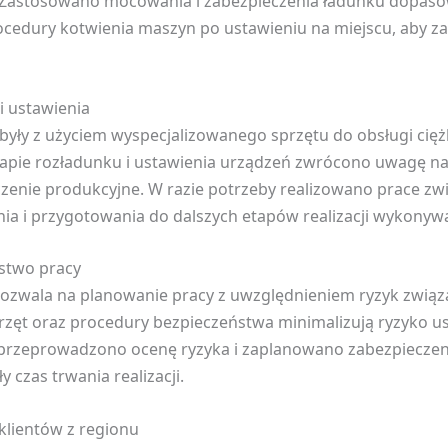
cji. Zastosowano mocowania i zabezpieczenia ładunku dopa
cedury kotwienia maszyn po ustawieniu na miejscu, aby zap
i ustawienia
były z użyciem wyspecjalizowanego sprzętu do obsługi cię
apie rozładunku i ustawienia urządzeń zwrócono uwagę na
oczenie produkcyjne. W razie potrzeby realizowano prace 
ia i przygotowania do dalszych etapów realizacji wykonyw
ństwo pracy
ozwala na planowanie pracy z uwzględnieniem ryzyk związ
ęt oraz procedury bezpieczeństwa minimalizują ryzyko 
 przeprowadzono ocenę ryzyka i zaplanowano zabezpieczen
 czas trwania realizacji.
klientów z regionu