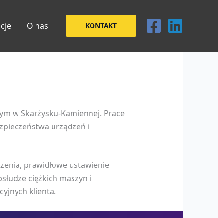
acje
O nas
KONTAKT
nym w Skarżysku-Kamiennej. Prace
zpieczeństwa urządzeń i
szenia, prawidłowe ustawienie
słudze ciężkich maszyn i
yjnych klienta.