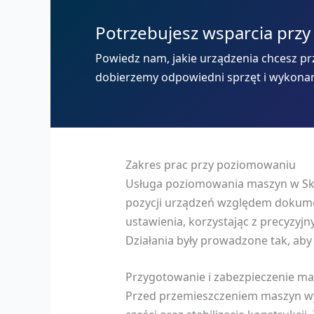
Potrzebujesz wsparcia przy
Powiedz nam, jakie urządzenia chcesz prz
dobierzemy odpowiedni sprzęt i wykona
Zakres prac przy poziomowaniu
Usługa poziomowania maszyn w Sk
pozycji urządzeń względem dokumen
ustawienia, korzystając z precyz
Działania były prowadzone tak, aby
Przygotowanie i zabezpieczenie m
Przed przemieszczeniem maszyn w