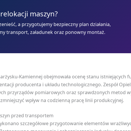
 relokacji maszyn?
enieść, a przygotujemy bezpieczny plan działania,
my transport, załadunek oraz ponowny montaż.
arżysku-Kamiennej obejmowała ocenę stanu istniejących 
tacji producenta i układu technologicznego. Zespół Opiel
yjnych przyrządów pomiarowych oraz sprawdzonych metod 
 zmniejszyć wpływ na codzienną pracę linii produkcyjnej.
aszyn przed transportem
ykonano szczegółowe przygotowanie elementów wrażliwyc