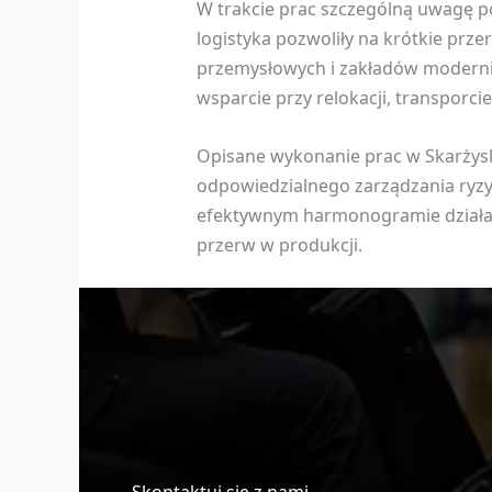
W trakcie prac szczególną uwagę p
logistyka pozwoliły na krótkie prze
przemysłowych i zakładów moderniz
wsparcie przy relokacji, transporci
Opisane wykonanie prac w Skarżysku
odpowiedzialnego zarządzania ryzyk
efektywnym harmonogramie działań,
przerw w produkcji.
Skontaktuj się z nami