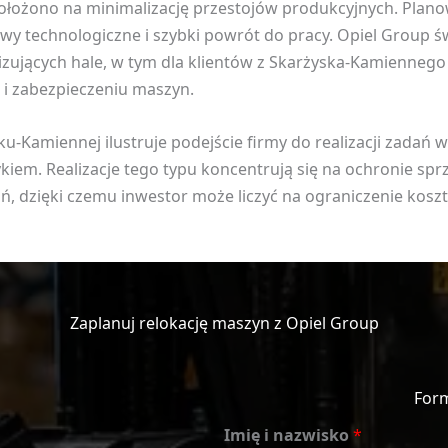
ołożono na minimalizację przestojów produkcyjnych. Plan
rwy technologiczne i szybki powrót do pracy. Opiel Group ś
ujących hale, w tym dla klientów z Skarżyska-Kamiennego 
e i zabezpieczeniu maszyn.
-Kamiennej ilustruje podejście firmy do realizacji zadań w
iem. Realizacje tego typu koncentrują się na ochronie spr
 dzięki czemu inwestor może liczyć na ograniczenie kosz
Zaplanuj relokację maszyn z Opiel Group
For
Imię i nazwisko
*