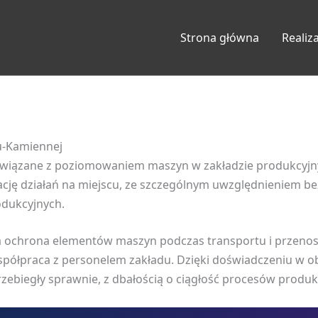
Strona główna
Realiz
u-Kamiennej
e związane z poziomowaniem maszyn w zakładzie produkcyj
ję działań na miejscu, ze szczególnym uwzględnieniem be
odukcyjnych.
yła ochrona elementów maszyn podczas transportu i przeno
ółpraca z personelem zakładu. Dzięki doświadczeniu w ob
ebiegły sprawnie, z dbałością o ciągłość procesów produkc