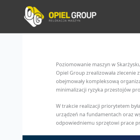
Przejdź
do
treści
Poziomowanie maszyn w Skarżysk
Opiel Group zrealizowała zleceni
obejmowały kompleksową organizac
minimalizacji ryzyka przestojów pr
W trakcie realizacji priorytetem b
urządzeń na fundamentach oraz wsp
odpowiedniemu sprzętowi prace prz