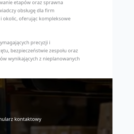
owanie etapów oraz sprawna
wiadczy obsługę dla firm
i okolic, oferując kompleksowe
ymagających precyzji i
zętu, bezpieczeństwie zespołu oraz
tów wynikających z nieplanowanych
mularz kontaktowy