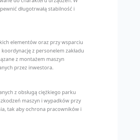
sowane do charakteru urządzeń. W
ewnić długotrwałą stabilność i
żkich elementów oraz przy wsparciu
 koordynację z personelem zakładu
związane z montażem maszyn
anych przez inwestora.
anych z obsługą ciężkiego parku
uszkodzeń maszyn i wypadków przy
ia, tak aby ochrona pracowników i