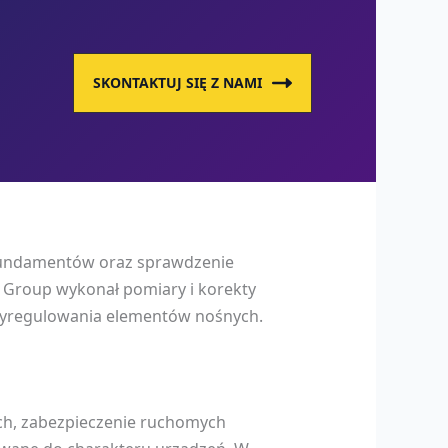
SKONTAKTUJ SIĘ Z NAMI
fundamentów oraz sprawdzenie
 Group wykonał pomiary i korekty
wyregulowania elementów nośnych.
h, zabezpieczenie ruchomych