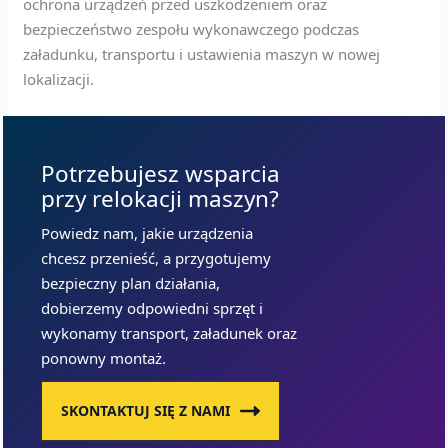
ochrona urządzeń przed uszkodzeniem oraz
bezpieczeństwo zespołu wykonawczego podczas
załadunku, transportu i ustawienia maszyn w nowej
lokalizacji.
Potrzebujesz wsparcia
przy relokacji maszyn?
Powiedz nam, jakie urządzenia
chcesz przenieść, a przygotujemy
bezpieczny plan działania,
dobierzemy odpowiedni sprzęt i
wykonamy transport, załadunek oraz
ponowny montaż.
SKONTAKTUJ SIĘ Z NAMI