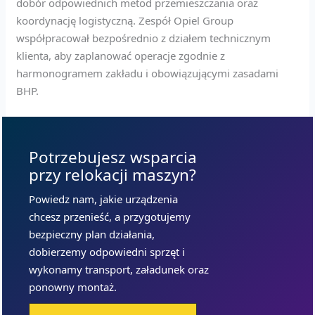
dobór odpowiednich metod przemieszczania oraz
koordynację logistyczną. Zespół Opiel Group
współpracował bezpośrednio z działem technicznym
klienta, aby zaplanować operacje zgodnie z
harmonogramem zakładu i obowiązującymi zasadami
BHP.
Potrzebujesz wsparcia
przy relokacji maszyn?
Powiedz nam, jakie urządzenia
chcesz przenieść, a przygotujemy
bezpieczny plan działania,
dobierzemy odpowiedni sprzęt i
wykonamy transport, załadunek oraz
ponowny montaż.