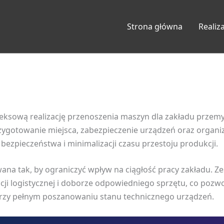
Strona główna
Realiz
eksową realizację przenoszenia maszyn dla zakładu przem
ygotowanie miejsca, zabezpieczenie urządzeń oraz organiza
ezpieczeństwa i minimalizacji czasu przestoju produkcji.
ana tak, by ograniczyć wpływ na ciągłość pracy zakładu. Ze
acji logistycznej i doborze odpowiedniego sprzętu, co poz
przy pełnym poszanowaniu stanu technicznego urządzeń.