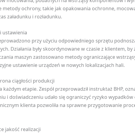
tów mocowania, podatnych na wstrząsy komponentów i wy
metody ochrony, takie jak opakowania ochronne, mocowania 
as załadunku i rozładunku.
i ustawienia
rzeprowadzono przy użyciu odpowiedniego sprzętu podnos
. Działania były skoordynowane w czasie z klientem, by zm
czania maszyn zastosowano metody ograniczające wstrząsy
yjne ustawienie urządzeń w nowych lokalizacjach hali.
ona ciągłości produkcji
 każdym etapie. Zespół przeprowadził instruktaż BHP, ozna
aniu i doświadczeniu udało się ograniczyć ryzyko wypadków
nicznym klienta pozwoliła na sprawne przygotowanie proced
 jakość realizacji