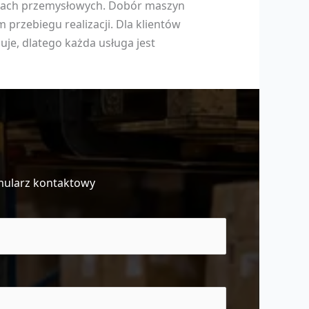
ktach przemysłowych. Dobór maszyn
przebiegu realizacji. Dla klientów
uje, dlatego każda usługa jest
mularz kontaktowy