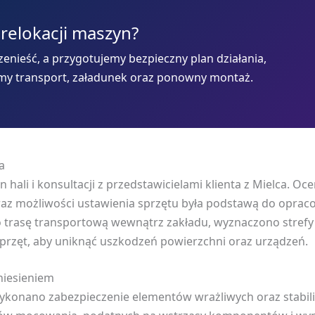
 relokacji maszyn?
enieść, a przygotujemy bezpieczny plan działania,
my transport, załadunek oraz ponowny montaż.
a
in hali i konsultacji z przedstawicielami klienta z Mielca
az możliwości ustawienia sprzętu była podstawą do oprac
rasę transportową wewnątrz zakładu, wyznaczono strefy b
przęt, aby uniknąć uszkodzeń powierzchni oraz urządzeń.
niesieniem
onano zabezpieczenie elementów wrażliwych oraz stabiliz