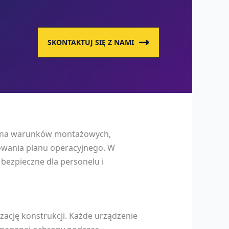
SKONTAKTUJ SIĘ Z NAMI
. Ocena warunków montażowych,
owania planu operacyjnego. W
ezpieczne dla personelu i
ację konstrukcji. Każde urządzenie