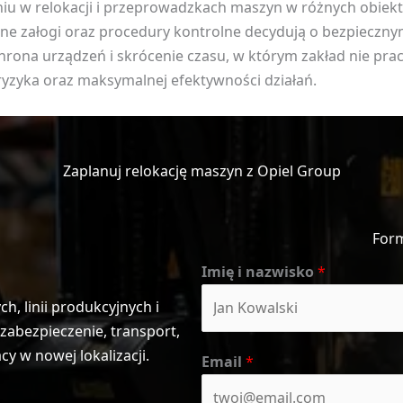
niu w relokacji i przeprowadzkach maszyn w różnych obie
e załogi oraz procedury kontrolne decydują o bezpiecznym 
ochrona urządzeń i skrócenie czasu, w którym zakład nie prac
ryzyka oraz maksymalnej efektywności działań.
Zaplanuj relokację maszyn z Opiel Group
For
Imię i nazwisko
*
, linii produkcyjnych i
abezpieczenie, transport,
 w nowej lokalizacji.
Email
*