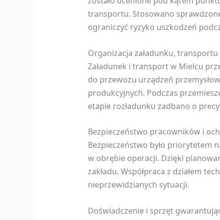
zostało ocenione pod kątem punk
transportu. Stosowano sprawdzone 
ograniczyć ryzyko uszkodzeń podcz
Organizacja załadunku, transportu 
Załadunek i transport w Mielcu p
do przewozu urządzeń przemysłowych
produkcyjnych. Podczas przemiesz
etapie rozładunku zadbano o precyz
Bezpieczeństwo pracowników i ochr
Bezpieczeństwo było priorytetem na
w obrębie operacji. Dzięki planow
zakładu. Współpraca z działem tech
nieprzewidzianych sytuacji.
Doświadczenie i sprzęt gwarantujące