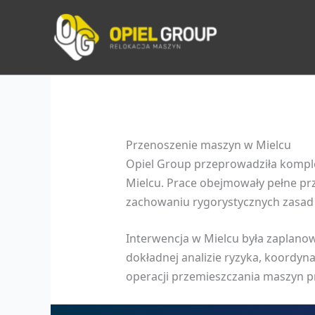
Przejdź
do
treści
Przenoszenie maszyn w Mielcu
Opiel Group przeprowadziła kompl
Mielcu. Prace obejmowały pełne prz
zachowaniu rygorystycznych zasad b
Interwencja w Mielcu była zaplanow
dokładnej analizie ryzyka, koordyn
operacji przemieszczania maszyn 