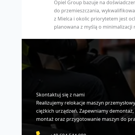
Opiel Group bazuje na doświadcze
do przemieszczania, wykwalifikowan
z Mielca i okolic priorytetem jest 
planowana z myślą o minimalizacji 
Skontaktuj się z nami
Realizujemy relokacje maszyn przemysłowych
ciężkich urządzeń. Zapewniamy demontaż, z
montaż oraz przygotowanie maszyn do pracy