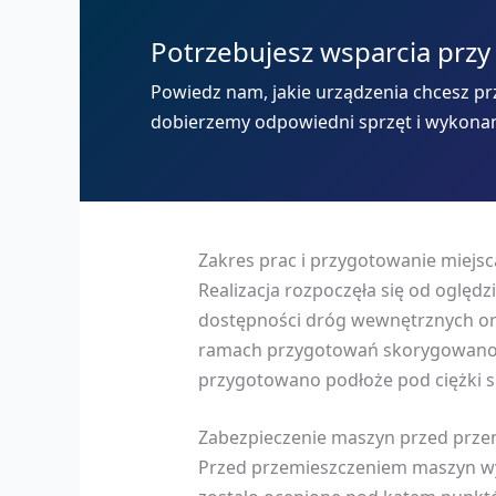
Potrzebujesz wsparcia przy
Powiedz nam, jakie urządzenia chcesz prz
dobierzemy odpowiedni sprzęt i wykona
Zakres prac i przygotowanie miejsc
Realizacja rozpoczęła się od oględz
dostępności dróg wewnętrznych or
ramach przygotowań skorygowano t
przygotowano podłoże pod ciężki s
Zabezpieczenie maszyn przed prze
Przed przemieszczeniem maszyn wyk