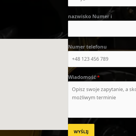
nazwisko Numer i
Numer telefonu
Wiadomość
*
WYŚLIJ