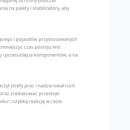
maganej ochrony podczas
na palety i stabilizatory, aby
zącego i pojazdów przystosowanych
niejszyć czas postoju linii
 i przesunięcia komponentów, a na
czył strefy prac i nadzorował ruch
 oraz zredukować przestoje
ur i szybką reakcję w razie