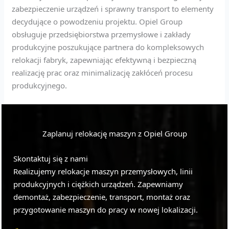
zabezpieczenie urządzeń i sprawny transport to elementy
decydujące o powodzeniu projektu. Opiel Group
obsługuje przedsiębiorstwa przemysłowe i zakłady
produkcyjne poszukujące partnera do kompleksowych
relokacji fabryk, zapewniając efektywną i bezpieczną
realizację prac oraz minimalizację zakłóceń procesu
produkcyjnego.
Zaplanuj relokację maszyn z Opiel Group
Skontaktuj się z nami
Realizujemy relokacje maszyn przemysłowych, linii
produkcyjnych i ciężkich urządzeń. Zapewniamy
demontaż, zabezpieczenie, transport, montaż oraz
przygotowanie maszyn do pracy w nowej lokalizacji.