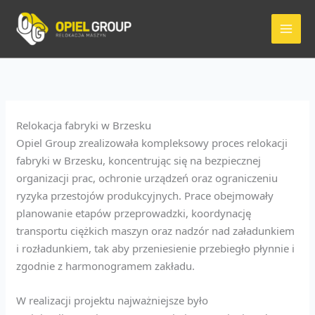
Przejdź
do
treści
Relokacja fabryki w Brzesku
Opiel Group zrealizowała kompleksowy proces relokacji
fabryki w Brzesku, koncentrując się na bezpiecznej
organizacji prac, ochronie urządzeń oraz ograniczeniu
ryzyka przestojów produkcyjnych. Prace obejmowały
planowanie etapów przeprowadzki, koordynację
transportu ciężkich maszyn oraz nadzór nad załadunkiem
i rozładunkiem, tak aby przeniesienie przebiegło płynnie i
zgodnie z harmonogramem zakładu.
W realizacji projektu najważniejsze było