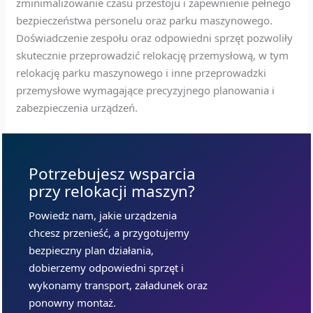
zminimalizowanie czasu przestoju i zapewnienie pełnego
bezpieczeństwa personelu oraz parku maszynowego.
Doświadczenie zespołu oraz odpowiedni sprzęt pozwoliły
skutecznie przeprowadzić relokację przemysłową, w tym
relokację parku maszynowego i inne przeprowadzki
przemysłowe wymagające precyzyjnego planowania i
zabezpieczenia urządzeń.
Potrzebujesz wsparcia
przy relokacji maszyn?
Powiedz nam, jakie urządzenia
chcesz przenieść, a przygotujemy
bezpieczny plan działania,
dobierzemy odpowiedni sprzęt i
wykonamy transport, załadunek oraz
ponowny montaż.