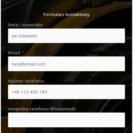
Formularz kontaktowy
Imię i nazwisko
*
Email
*
Numer telefonu
nazwisko telefonu Wiadomość