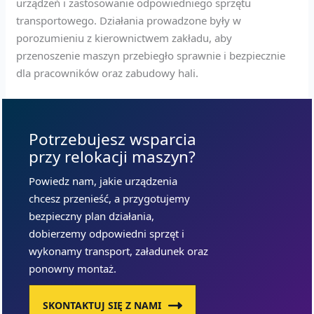
urządzeń i zastosowanie odpowiedniego sprzętu
transportowego. Działania prowadzone były w
porozumieniu z kierownictwem zakładu, aby
przenoszenie maszyn przebiegło sprawnie i bezpiecznie
dla pracowników oraz zabudowy hali.
Potrzebujesz wsparcia
przy relokacji maszyn?
Powiedz nam, jakie urządzenia
chcesz przenieść, a przygotujemy
bezpieczny plan działania,
dobierzemy odpowiedni sprzęt i
wykonamy transport, załadunek oraz
ponowny montaż.
SKONTAKTUJ SIĘ Z NAMI