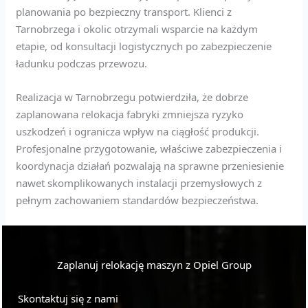
planowania po bezpieczny transport. Klienci z
Tarnobrzega i okolic otrzymali wsparcie na każdym
etapie, od konsultacji logistycznych po zabezpieczenie
ładunku podczas przewozu.
Realizacja w Tarnobrzegu potwierdziła, że dobrze
zaplanowana relokacja fabryki zmniejsza ryzyko
uszkodzeń i ogranicza wpływ na ciągłość produkcji.
Profesjonalne przygotowanie, właściwe zabezpieczenia i
koordynacja działań pozwalają na sprawne przeniesienie
nawet skomplikowanych instalacji przemysłowych z
pełnym zachowaniem standardów bezpieczeństwa.
Zaplanuj relokację maszyn z Opiel Group
Skontaktuj się z nami