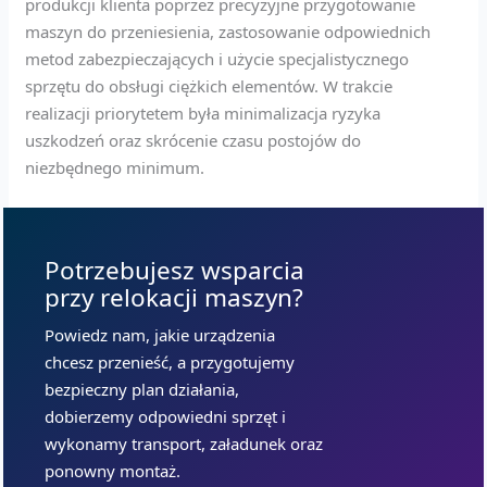
produkcji klienta poprzez precyzyjne przygotowanie
maszyn do przeniesienia, zastosowanie odpowiednich
metod zabezpieczających i użycie specjalistycznego
sprzętu do obsługi ciężkich elementów. W trakcie
realizacji priorytetem była minimalizacja ryzyka
uszkodzeń oraz skrócenie czasu postojów do
niezbędnego minimum.
Potrzebujesz wsparcia
przy relokacji maszyn?
Powiedz nam, jakie urządzenia
chcesz przenieść, a przygotujemy
bezpieczny plan działania,
dobierzemy odpowiedni sprzęt i
wykonamy transport, załadunek oraz
ponowny montaż.