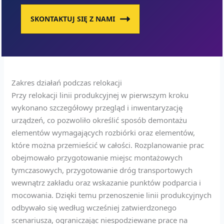
SKONTAKTUJ SIĘ Z NAMI
Zakres działań podczas relokacji
Przy relokacji linii produkcyjnej w pierwszym kroku
wykonano szczegółowy przegląd i inwentaryzację
urządzeń, co pozwoliło określić sposób demontażu
elementów wymagających rozbiórki oraz elementów,
które można przemieścić w całości. Rozplanowanie prac
obejmowało przygotowanie miejsc montażowych
tymczasowych, przygotowanie dróg transportowych
wewnątrz zakładu oraz wskazanie punktów podparcia i
mocowania. Dzięki temu przenoszenie linii produkcyjnych
odbywało się według wcześniej zatwierdzonego
scenariusza, ograniczając niespodziewane prace na