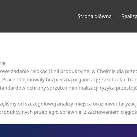
Strona główna
Realiz
mie
owe zadanie relokacji linii produkcyjnej w Chełmie dla pr
 Prace obejmowały bezpieczną organizację załadunku, tran
andardów ochrony sprzętu i minimalizacji ryzyka przestoj
ęliśmy od szczegółowej analizy miejsca oraz inwentaryzac
ii produkcyjnych przebiegło sprawnie, z zachowaniem ciągło