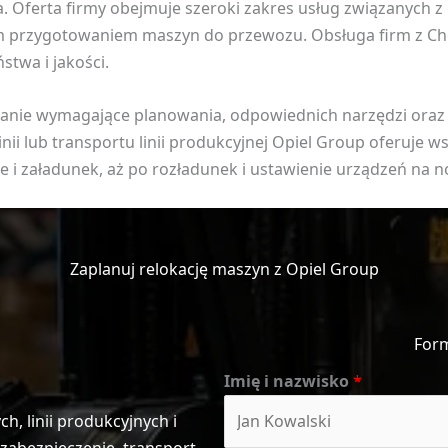
ferta firmy obejmuje szeroki zakres usług związanych z r
przygotowaniem maszyn do przewozu. Obsługa firm z Chełm
twa i jakości.
zadanie wymagające planowania, odpowiednich narzędzi ora
ii lub transportu linii produkcyjnej Opiel Group oferuje w
ie i załadunek, aż po rozładunek i ustawienie urządzeń na
Zaplanuj relokację maszyn z Opiel Group
For
Imię i nazwisko
*
, linii produkcyjnych i
abezpieczenie, transport,