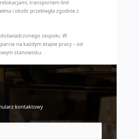
elokacjami, transportem linii
a i okolic przebiegła zgodnie z
z doświadczonego zespołu. W
sparcie na każdym etapie pracy – od
 nowym stanowisku.
mularz kontaktowy