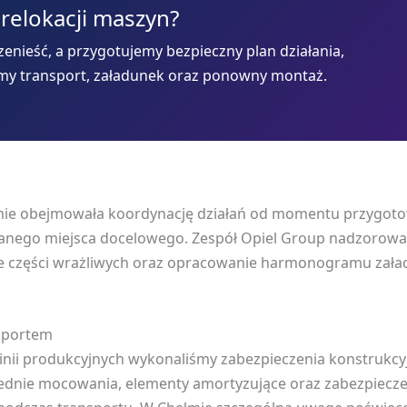
 relokacji maszyn?
enieść, a przygotujemy bezpieczny plan działania,
my transport, załadunek oraz ponowny montaż.
ełmie obejmowała koordynację działań od momentu przygot
kazanego miejsca docelowego. Zespół Opiel Group nadzoro
ie części wrażliwych oraz opracowanie harmonogramu załad
sportem
inii produkcyjnych wykonaliśmy zabezpieczenia konstrukcy
ednie mocowania, elementy amortyzujące oraz zabezpiecze