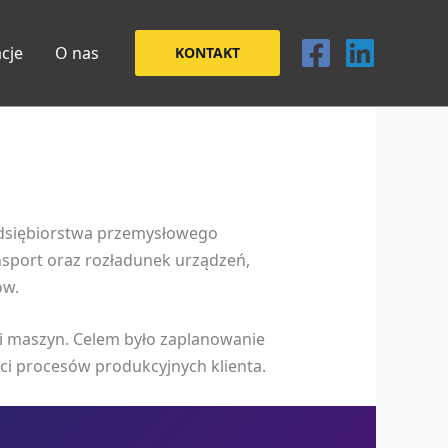
acje
O nas
KONTAKT
zedsiębiorstwa przemysłowego
sport oraz rozładunek urządzeń,
ów.
ji maszyn. Celem było zaplanowanie
ści procesów produkcyjnych klienta.