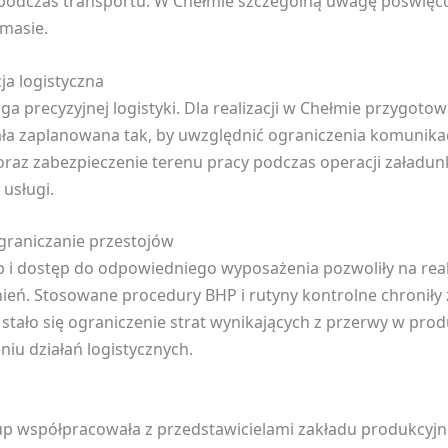
podczas transportu. W Chełmie szczególną uwagę poświęc
 masie.
ja logistyczna
a precyzyjnej logistyki. Dla realizacji w Chełmie przygotow
tała zaplanowana tak, by uwzględnić ograniczenia komunik
raz zabezpieczenie terenu pracy podczas operacji załadu
usługi.
graniczanie przestojów
i dostęp do odpowiedniego wyposażenia pozwoliły na realiz
eń. Stosowane procedury BHP i rutyny kontrolne chroniły 
tało się ograniczenie strat wynikających z przerwy w prod
iu działań logistycznych.
roup współpracowała z przedstawicielami zakładu produkc