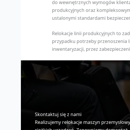
do wewnętrznych wymogów klienta. O
produkcyjnych oraz kompleksowym 
ustalonymi standardami bezpieczeńs
Relokacje linii produkcyjnych to 
przypadku potrzeby przenoszenia lin
inwentaryzacji, przez zabezpieczen
Skontaktuj się z nami
Realizujemy relokacje maszyn przemysłowych
ciężkich urządzeń. Zapewniamy demontaż, z