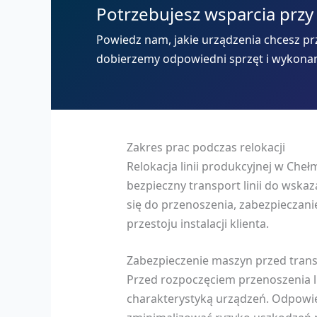
Potrzebujesz wsparcia przy
Powiedz nam, jakie urządzenia chcesz prz
dobierzemy odpowiedni sprzęt i wykona
Zakres prac podczas relokacji
Relokacja linii produkcyjnej w Ch
bezpieczny transport linii do ws
się do przenoszenia, zabezpieczan
przestoju instalacji klienta.
Zabezpieczenie maszyn przed tran
Przed rozpoczęciem przenoszenia l
charakterystyką urządzeń. Odpowi