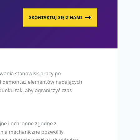
SKONTAKTUJ SIĘ Z NAMI
owania stanowisk pracy po
wał demontaż elementów nadających
unku tak, aby ograniczyć czas
jne i ochronne zgodne z
nia mechaniczne pozwoliły