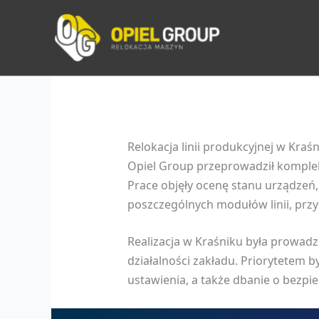
Przejdź
do
treści
Relokacja linii produkcyjnej w Kraś
Opiel Group przeprowadził komplek
Prace objęły ocenę stanu urządzeń
poszczególnych modułów linii, przy
Realizacja w Kraśniku była prowad
działalności zakładu. Priorytetem
ustawienia, a także dbanie o bezp