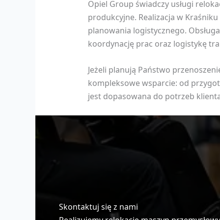
Opiel Group świadczy usługi reloka
produkcyjne. Realizacja w Kraśniku
planowania logistycznego. Obsługa
koordynację prac oraz logistykę tr
Jeżeli planują Państwo przenoszeni
kompleksowe wsparcie: od przygoto
jest dopasowana do potrzeb klienta
Skontaktuj się z nami
Realizujemy relokacje maszyn przemysłowych