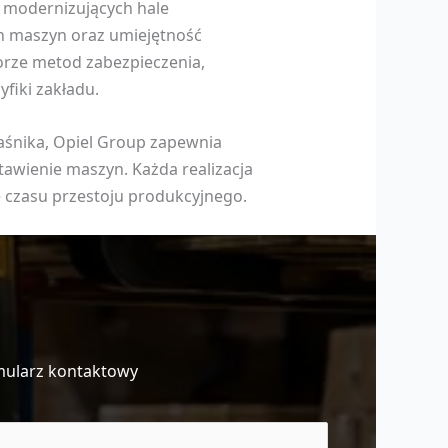
w modernizujących hale
ch maszyn oraz umiejętność
orze metod zabezpieczenia,
fiki zakładu.
raśnika, Opiel Group zapewnia
awienie maszyn. Każda realizacja
e czasu przestoju produkcyjnego.
mularz kontaktowy