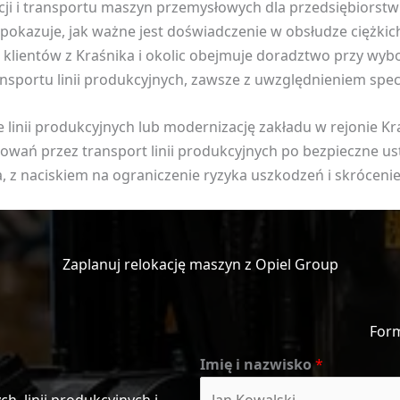
cji i transportu maszyn przemysłowych dla przedsiębiorst
 pokazuje, jak ważne jest doświadczenie w obsłudze ciężki
 klientów z Kraśnika i okolic obejmuje doradztwo przy wyb
ansportu linii produkcyjnych, zawsze z uwzględnieniem specy
e linii produkcyjnych lub modernizację zakładu w rejonie K
wań przez transport linii produkcyjnych po bezpieczne ust
, z naciskiem na ograniczenie ryzyka uszkodzeń i skróceni
Zaplanuj relokację maszyn z Opiel Group
For
Imię i nazwisko
*
, linii produkcyjnych i