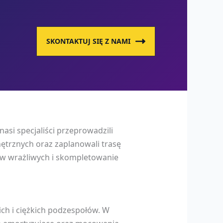
SKONTAKTUJ SIĘ Z NAMI
asi specjaliści przeprowadzili
ętrznych oraz zaplanowali trasę
w wrażliwych i skompletowanie
ch i ciężkich podzespołów. W