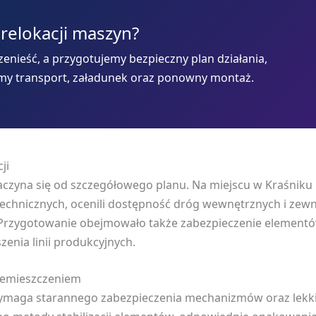
 relokacji maszyn?
enieść, a przygotujemy bezpieczny plan działania,
my transport, załadunek oraz ponowny montaż.
ji
zaczyna się od szczegółowego planu. Na miejscu w Kraśniku n
echnicznych, ocenili dostępność dróg wewnętrznych i zewn
rzygotowanie obejmowało także zabezpieczenie elementó
enia linii produkcyjnych.
zemieszczeniem
wymaga starannego zabezpieczenia mechanizmów oraz lekki