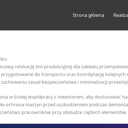
Strona główna
Realiz
niku
sową relokację linii produkcyjnej dla zakładu przemysłow
, przygotowanie do transportu oraz koordynację kolejnych
 zachowaniu zasad bezpieczeństwa i minimalizacji przesto
zona w ścisłej współpracy z inwestorem, aby dostosować h
 była ochrona maszyn przed uszkodzeniem podczas demont
ieczeństwo pracowników przy obsłudze ciężkich elementów.