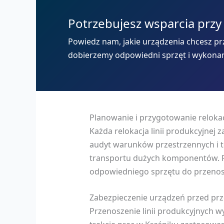
Potrzebujesz wsparcia przy
Powiedz nam, jakie urządzenia chcesz prz
dobierzemy odpowiedni sprzęt i wykona
Planowanie i przygotowanie relokac
Każda relokacja linii produkcyjnej 
audyt warunków przestrzennych i t
transportu dużych komponentów. P
odpowiedniego sprzętu do przenosz
Zabezpieczenie urządzeń przed pr
Przenoszenie linii produkcyjnych 