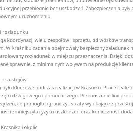
ano metody stabilizacji elementów, odpowiednie opakowan
rodukcyjnej przebiegnie bez uszkodzeń. Zabezpieczenia był
ponownym uruchomieniu.
i rozładunku
aga koordynacji wielu zespołów i sprzętu, od wózków tran
 W Kraśniku zadania obejmowały bezpieczny załadunek na
rolowany rozładunek w miejscu przeznaczenia. Dzięki dośw
ane sprawnie, z minimalnym wpływem na produkcję klienta
e przestojów
 było kluczowe podczas realizacji w Kraśniku. Prace reali
rzętu dźwigowego i pomocniczego. Przenoszenie linii prod
ządzeń, co pomogło ograniczyć straty wynikające z przesto
ości zmniejszyła ryzyko uszkodzeń oraz konieczność dod
Kraśnika i okolic