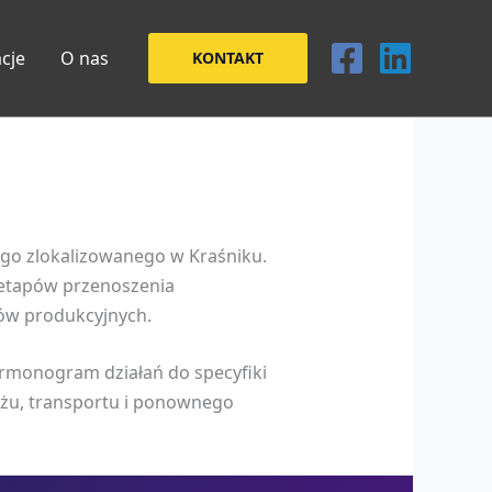
acje
O nas
KONTAKT
ego zlokalizowanego w Kraśniku.
 etapów przenoszenia
jów produkcyjnych.
armonogram działań do specyfiki
ażu, transportu i ponownego