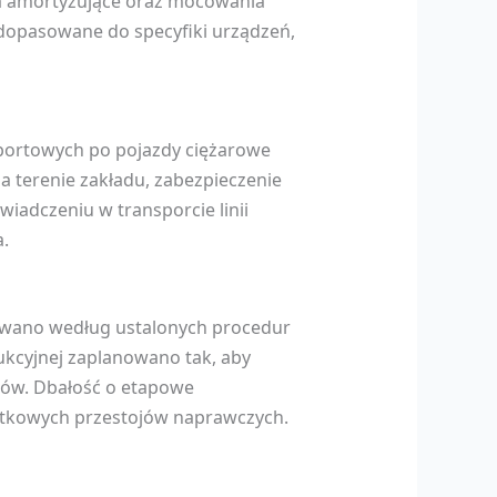
ia amortyzujące oraz mocowania
y dopasowane do specyfiki urządzeń,
sportowych po pojazdy ciężarowe
 terenie zakładu, zabezpieczenie
iadczeniu w transporcie linii
.
zowano według ustalonych procedur
ukcyjnej zaplanowano tak, aby
jów. Dbałość o etapowe
atkowych przestojów naprawczych.