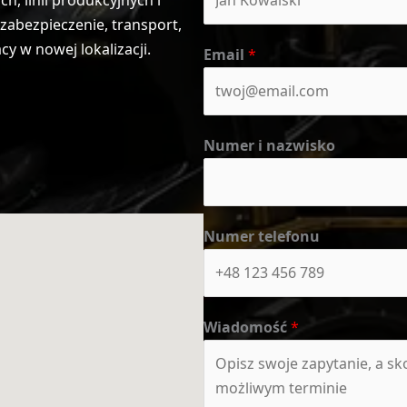
abezpieczenie, transport,
 w nowej lokalizacji.
Email
*
Numer i nazwisko
Numer telefonu
Wiadomość
*