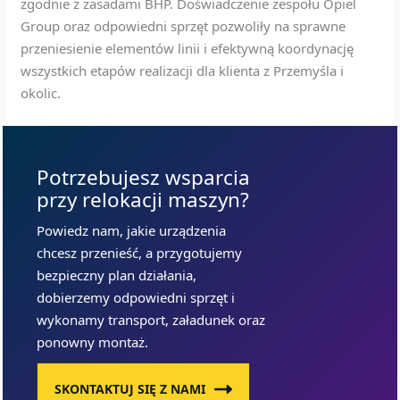
zgodnie z zasadami BHP. Doświadczenie zespołu Opiel
Group oraz odpowiedni sprzęt pozwoliły na sprawne
przeniesienie elementów linii i efektywną koordynację
wszystkich etapów realizacji dla klienta z Przemyśla i
okolic.
Potrzebujesz wsparcia
przy relokacji maszyn?
Powiedz nam, jakie urządzenia
chcesz przenieść, a przygotujemy
bezpieczny plan działania,
dobierzemy odpowiedni sprzęt i
wykonamy transport, załadunek oraz
ponowny montaż.
SKONTAKTUJ SIĘ Z NAMI