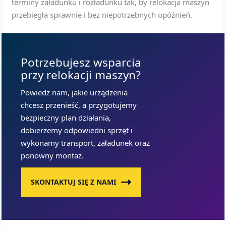
terminy załadunku i rozładunku tak, by relokacja maszyn
przebiegła sprawnie i bez niepotrzebnych opóźnień.
Potrzebujesz wsparcia
przy relokacji maszyn?
Powiedz nam, jakie urządzenia
chcesz przenieść, a przygotujemy
bezpieczny plan działania,
dobierzemy odpowiedni sprzęt i
wykonamy transport, załadunek oraz
ponowny montaż.
SKONTAKTUJ SIĘ Z NAMI