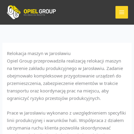
Przejdź
do
treści
Relokacja maszyn w Jarosławiu
Opiel Group przeprowadziła realizację relokacji maszyn
na terenie zakładu produkcyjnego w Jarosławiu. Zadanie
obejmowało kompleksowe przygotowanie urządzeń do
przemieszczenia, zabezpieczenie elementów w trakcie
transportu oraz koordynację prac na miejscu, aby
ograniczyć ryzyko przestojów produkcyjnych.
Prace w Jarosławiu wykonano z uwzględnieniem specyfiki
linii produkcyjnej i warunków hali. Współpraca z działem
utrzymania ruchu klienta pozwoliła skoordynować