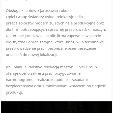
Obsługa klientów z Jarosławia i okolic
Opiel Group świadczy usługi relokacyjne dla
przedsiębiorstw modernizujących hale produkcyjne oraz
dla firm potrzebujących sprawnej przeprowadzki maszyn.
Na terenie Jarosławia i okolic firma zapewniła wsparcie
logistyczne i organizacyjne, które umożliwiło terminowe
przeprowadzenie prac i bezpieczne przemieszczenie
urządzeń do nowej lokalizacji.
Jeśli planują Państwo relokację maszyn, Opiel Group
oferuje ocenę zakresu prac, przygotowanie
harmonogramu i realizację zgodnie z zasadami
bezpieczeństwa oraz z minimalnym wpływem na ciągłość
produkcji.