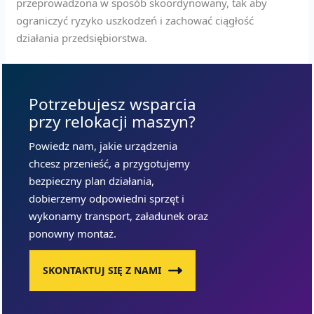
przeprowadzona w sposób skoordynowany, tak aby
ograniczyć ryzyko uszkodzeń i zachować ciągłość
działania przedsiębiorstwa.
Potrzebujesz wsparcia
przy relokacji maszyn?
Powiedz nam, jakie urządzenia
chcesz przenieść, a przygotujemy
bezpieczny plan działania,
dobierzemy odpowiedni sprzęt i
wykonamy transport, załadunek oraz
ponowny montaż.
SKONTAKTUJ SIĘ Z NAMI