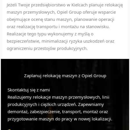
Jeżeli Twoje przedsiębiorstwo w Kielcach planuje relokację
maszyn przemysłowych, Opiel Group oferuje wsparcie
obejmujące ocenę stanu maszyn, planowanie operacji
oraz realizację transportu i montażu na stanowisku.
Realizacje tego typu wykonujemy z myślą o
bezpieczeństwie, minimalizacji ryzyka uszkodzeń oraz
ograniczeniu przestojów produkcyjnych.
Zaplanuj relokację maszyn z Opiel Group
Skontaktuj się z nami
Realizujemy relokacje maszyn przemysłowych, linii
produkcyjnych i ciężkich urządzeń. Zapewniamy
demontaż, zabezpieczenie, transport, montaż oraz
przygotowanie maszyn do pracy w nowej lokalizacji.