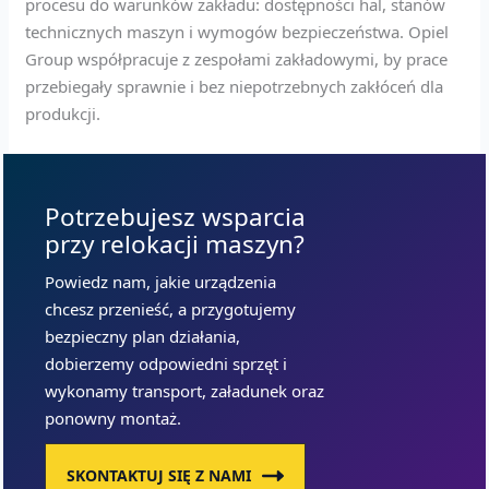
procesu do warunków zakładu: dostępności hal, stanów
technicznych maszyn i wymogów bezpieczeństwa. Opiel
Group współpracuje z zespołami zakładowymi, by prace
przebiegały sprawnie i bez niepotrzebnych zakłóceń dla
produkcji.
Potrzebujesz wsparcia
przy relokacji maszyn?
Powiedz nam, jakie urządzenia
chcesz przenieść, a przygotujemy
bezpieczny plan działania,
dobierzemy odpowiedni sprzęt i
wykonamy transport, załadunek oraz
ponowny montaż.
SKONTAKTUJ SIĘ Z NAMI