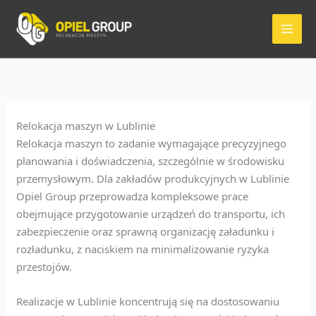
Przejdź
do
treści
Relokacja maszyn w Lublinie
Relokacja maszyn to zadanie wymagające precyzyjnego
planowania i doświadczenia, szczególnie w środowisku
przemysłowym. Dla zakładów produkcyjnych w Lublinie
Opiel Group przeprowadza kompleksowe prace
obejmujące przygotowanie urządzeń do transportu, ich
zabezpieczenie oraz sprawną organizację załadunku i
rozładunku, z naciskiem na minimalizowanie ryzyka
przestojów.
Realizacje w Lublinie koncentrują się na dostosowaniu