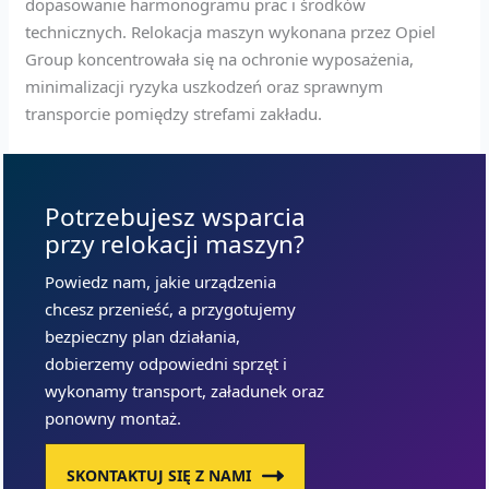
dopasowanie harmonogramu prac i środków
technicznych. Relokacja maszyn wykonana przez Opiel
Group koncentrowała się na ochronie wyposażenia,
minimalizacji ryzyka uszkodzeń oraz sprawnym
transporcie pomiędzy strefami zakładu.
Potrzebujesz wsparcia
przy relokacji maszyn?
Powiedz nam, jakie urządzenia
chcesz przenieść, a przygotujemy
bezpieczny plan działania,
dobierzemy odpowiedni sprzęt i
wykonamy transport, załadunek oraz
ponowny montaż.
SKONTAKTUJ SIĘ Z NAMI