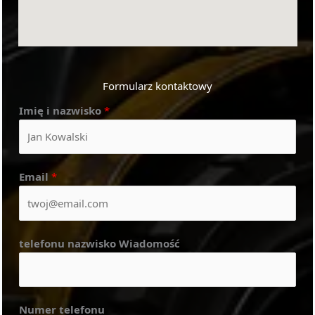
Formularz kontaktowy
Imię i nazwisko
*
Email
*
telefonu nazwisko Wiadomość
Numer telefonu