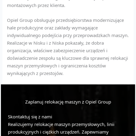
montażowych przez klienta.
Opiel Group obsługuje przedsiębiorstwa modernizujące
hale produkcyjne oraz zakłady wymagające
indywidualnego podejścia przy przeprowadzkach maszyn.
Realizacje w Nisku i z Niska pokazały, że dobra
organizacja, właściwe zabezpieczenie urządzeń i
doświadczenie zespołu są kluczowe dla sprawnej relokacji
maszyn przemysłowych i ograniczenia kosztów
wynikających z przestojów.
Zaplanuj relokację maszyn z Opiel Group
Skontaktuj się z nami
Realizujemy relokacje maszyn przemysłowych, linii
produkcyjnych i ciężkich urządzeń. Zapewniamy