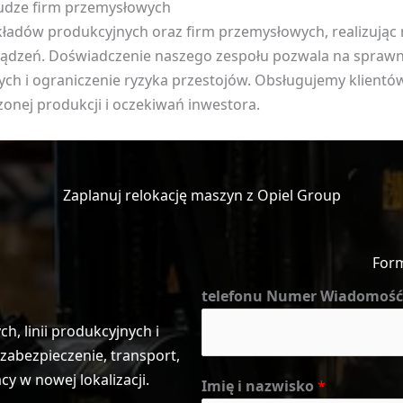
udze firm przemysłowych
akładów produkcyjnych oraz firm przemysłowych, realizuj
rządzeń. Doświadczenie naszego zespołu pozwala na spraw
h i ograniczenie ryzyka przestojów. Obsługujemy klientów 
zonej produkcji i oczekiwań inwestora.
Zaplanuj relokację maszyn z Opiel Group
For
telefonu Numer Wiadomość
, linii produkcyjnych i
abezpieczenie, transport,
 w nowej lokalizacji.
Imię i nazwisko
*