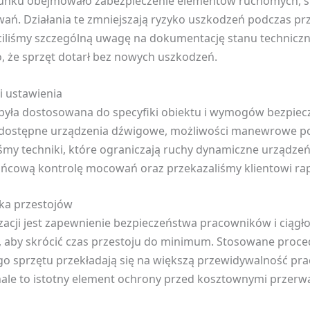
nku obejmowało zabezpieczenie elementów ruchomych, stab
. Działania te zmniejszają ryzyko uszkodzeń podczas prze
iliśmy szczególną uwagę na dokumentację stanu techniczn
o, że sprzęt dotarł bez nowych uszkodzeń.
i ustawienia
h była dostosowana do specyfiki obiektu i wymogów bezpie
dostępne urządzenia dźwigowe, możliwości manewrowe po
śmy techniki, które ograniczają ruchy dynamiczne urządzeń
ńcową kontrolę mocowań oraz przekazaliśmy klientowi rap
yka przestojów
cji jest zapewnienie bezpieczeństwa pracowników i ciągłoś
 aby skrócić czas przestoju do minimum. Stosowane proced
go sprzętu przekładają się na większą przewidywalność prac
ale to istotny element ochrony przed kosztownymi przerwa