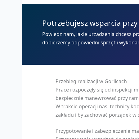
Potrzebujesz wsparcia przy
Powiedz nam, jakie urządzenia chcesz prz
dobierzemy odpowiedni sprzęt i wykona
Przebieg realizacji w Gorlicach
Prace rozpoczęły się od inspekcji 
bezpiecznie manewrować przy rampi
W trakcie operacji nasi technicy k
zakładu i by zachować porządek w s
Przygotowanie i zabezpieczenie m