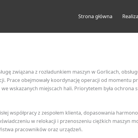
Strona główna
Realiz
usługę związana z rozładunkiem maszyn w Gorlicach, obsłu
cji. Prace obejmowały koordynację operacji od momentu p
we wskazanych miejscach hali. Priorytetem była ochrona s
cisłej współpracy z zespołem klienta, dopasowania harmon
doświadczeniu w relokacji i przenoszeniu ciężkich maszyn 
eństwa pracowników oraz urządzeń.