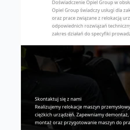
Doświadczenie Opiel Group w obsł
Opiel Group świadczy usługi dla z
oraz prace związane z relokacją u
odpowiednich rozwiązań technicznyc
zakres działań do specyfiki prowad
Skontaktuj się z nami
Realizujemy relokacje maszyn przemysłowych
ciężkich urządzeń. Zapewniamy demontaż, z
montaż oraz przygotowanie maszyn do pracy