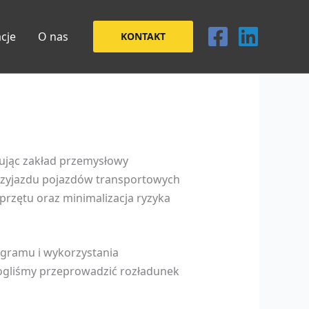
acje
O nas
KONTAKT
gując zakład przemysłowy
rzyjazdu pojazdów transportowych
przętu oraz minimalizacja ryzyka
ogramu i wykorzystania
mogliśmy przeprowadzić rozładunek