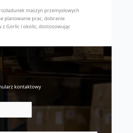
ąc rozładunek maszyn przemysłowych
ne planowanie prac, dobranie
z Gorlic i okolic, dostosowując
mularz kontaktowy