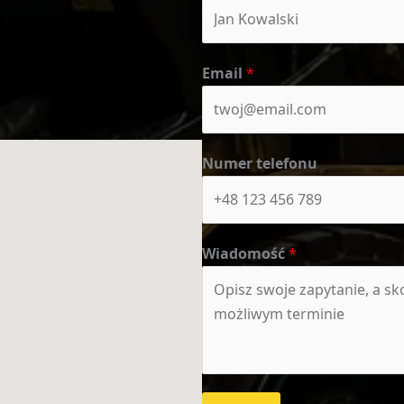
Email
*
Numer telefonu
Wiadomość
*