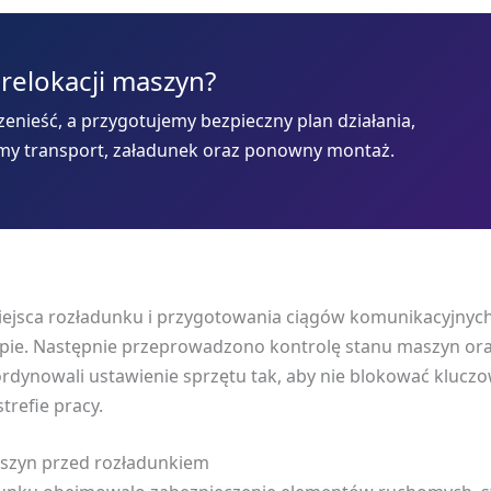
 relokacji maszyn?
enieść, a przygotujemy bezpieczny plan działania,
my transport, załadunek oraz ponowny montaż.
miejsca rozładunku i przygotowania ciągów komunikacyjnych
e. Następnie przeprowadzono kontrolę stanu maszyn oraz
oordynowali ustawienie sprzętu tak, aby nie blokować kluc
trefie pracy.
aszyn przed rozładunkiem