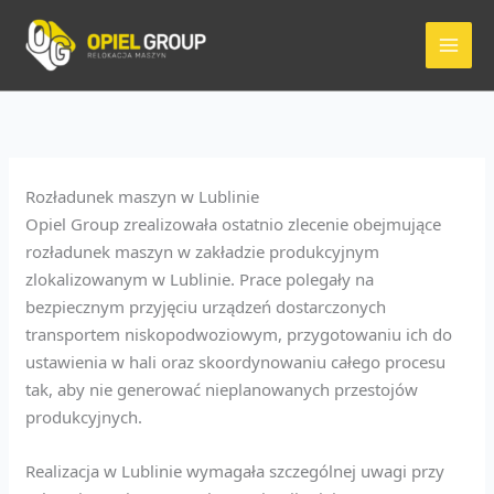
Przejdź
do
treści
Rozładunek maszyn w Lublinie
Opiel Group zrealizowała ostatnio zlecenie obejmujące
rozładunek maszyn w zakładzie produkcyjnym
zlokalizowanym w Lublinie. Prace polegały na
bezpiecznym przyjęciu urządzeń dostarczonych
transportem niskopodwoziowym, przygotowaniu ich do
ustawienia w hali oraz skoordynowaniu całego procesu
tak, aby nie generować nieplanowanych przestojów
produkcyjnych.
Realizacja w Lublinie wymagała szczególnej uwagi przy