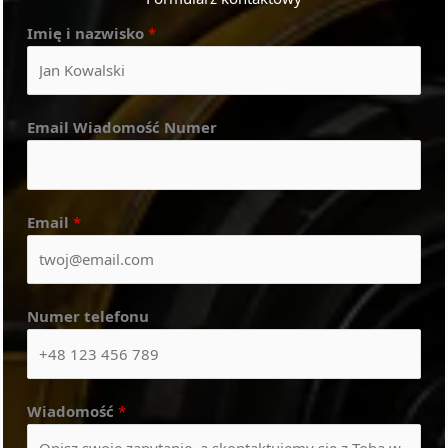
Imię i nazwisko
*
Email Wiadomość Numer
Email
*
Numer telefonu
Wiadomość
*