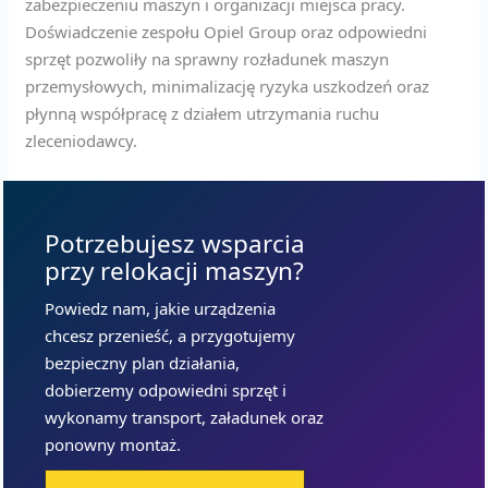
zabezpieczeniu maszyn i organizacji miejsca pracy.
Doświadczenie zespołu Opiel Group oraz odpowiedni
sprzęt pozwoliły na sprawny rozładunek maszyn
przemysłowych, minimalizację ryzyka uszkodzeń oraz
płynną współpracę z działem utrzymania ruchu
zleceniodawcy.
Potrzebujesz wsparcia
przy relokacji maszyn?
Powiedz nam, jakie urządzenia
chcesz przenieść, a przygotujemy
bezpieczny plan działania,
dobierzemy odpowiedni sprzęt i
wykonamy transport, załadunek oraz
ponowny montaż.