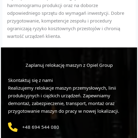
harmonogramu produkcji oraz na doborze
odpowiedniego sprzętu do wymagań inwestycji. Dobre
przygotowanie, kompetencje zespołu i procedury
ograniczają ryzyko kosztownych przestojów i chronią
wartość urządzeń klienta.
Zaplanuj relokację maszyn z Opiel Group
Skontaktuj się z nami
Realizujemy relokacje maszyn przemysłowych, linii
produkcyjnych i ciężkich urządzeń. Zapewniamy
demontaż, zabezpieczenie, transport, montaż oraz
przygotowanie maszyn do pracy w nowej lokalizacji.
+48 694 544 080