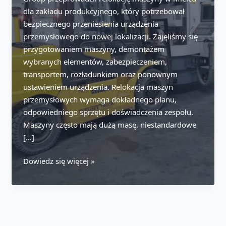
dla zakładu produkcyjnego, który potrzebował
bezpiecznego przeniesienia urządzenia
przemysłowego do nowej lokalizacji. Zajęliśmy się
przygotowaniem maszyny, demontażem
wybranych elementów, zabezpieczeniem,
transportem, rozładunkiem oraz ponownym
ustawieniem urządzenia. Relokacja maszyn
przemysłowych wymaga dokładnego planu,
odpowiedniego sprzętu i doświadczenia zespołu.
Maszyny często mają dużą masę, niestandardowe
[…]
Relokacja
Dowiedz się więcej »
maszyny
przemysłowej
–
Mielec,
marzec