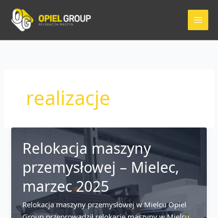
Przejdź
do
treści
realizacje
Relokacja maszyny
przemysłowej – Mielec,
marzec 2025
Relokacja maszyny przemysłowej w Mielcu Opiel
Group przeprowadził relokację maszyny w Mielcu