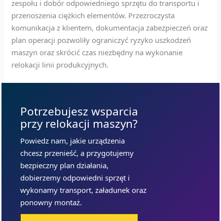
zespołu i dobór odpowiedniego sprzętu do transportu i
przenoszenia ciężkich elementów. Przezroczysta
komunikacja z klientem, dokumentacja zabezpieczeń oraz
plan operacji pozwoliły ograniczyć ryzyko uszkodzeń
maszyn oraz skrócić czas niezbędny na wykonanie
relokacji linii produkcyjnych.
Potrzebujesz wsparcia
przy relokacji maszyn?
Powiedz nam, jakie urządzenia
chcesz przenieść, a przygotujemy
bezpieczny plan działania,
dobierzemy odpowiedni sprzęt i
wykonamy transport, załadunek oraz
ponowny montaż.