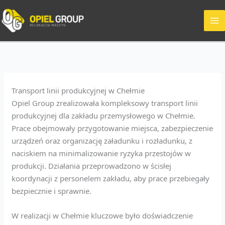
Przejdź
do
treści
Transport linii produkcyjnej w Chełmie
Opiel Group zrealizowała kompleksowy transport linii
produkcyjnej dla zakładu przemysłowego w Chełmie.
Prace obejmowały przygotowanie miejsca, zabezpieczenie
urządzeń oraz organizację załadunku i rozładunku, z
naciskiem na minimalizowanie ryzyka przestojów w
produkcji. Działania przeprowadzono w ścisłej
koordynacji z personelem zakładu, aby prace przebiegały
bezpiecznie i sprawnie.
W realizacji w Chełmie kluczowe było doświadczenie