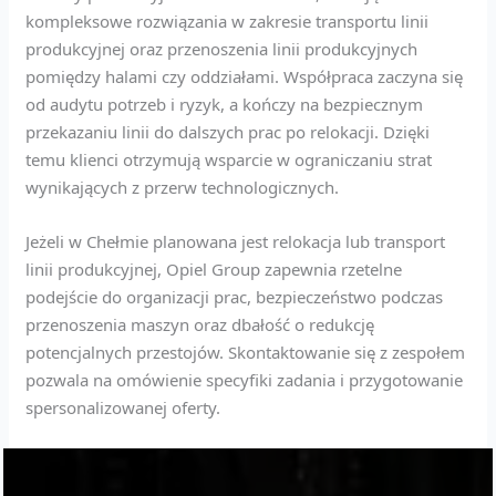
kompleksowe rozwiązania w zakresie transportu linii
produkcyjnej oraz przenoszenia linii produkcyjnych
pomiędzy halami czy oddziałami. Współpraca zaczyna się
od audytu potrzeb i ryzyk, a kończy na bezpiecznym
przekazaniu linii do dalszych prac po relokacji. Dzięki
temu klienci otrzymują wsparcie w ograniczaniu strat
wynikających z przerw technologicznych.
Jeżeli w Chełmie planowana jest relokacja lub transport
linii produkcyjnej, Opiel Group zapewnia rzetelne
podejście do organizacji prac, bezpieczeństwo podczas
przenoszenia maszyn oraz dbałość o redukcję
potencjalnych przestojów. Skontaktowanie się z zespołem
pozwala na omówienie specyfiki zadania i przygotowanie
spersonalizowanej oferty.