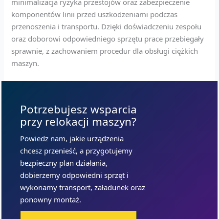
minimalizacja ryzyka przestojów oraz zabezpieczenie
komponentów linii przed uszkodzeniami podczas
przenoszenia i transportu. Dzięki doświadczeniu zespołu
oraz doborowi odpowiedniego sprzętu prace przebiegały
sprawnie, z zachowaniem procedur dla obsługi ciężkich
maszyn.
Potrzebujesz wsparcia
przy relokacji maszyn?
Powiedz nam, jakie urządzenia
chcesz przenieść, a przygotujemy
bezpieczny plan działania,
dobierzemy odpowiedni sprzęt i
wykonamy transport, załadunek oraz
ponowny montaż.