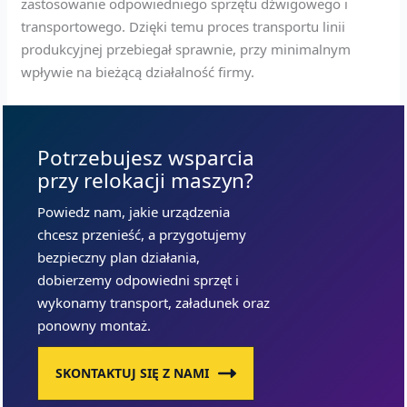
zastosowanie odpowiedniego sprzętu dźwigowego i
transportowego. Dzięki temu proces transportu linii
produkcyjnej przebiegał sprawnie, przy minimalnym
wpływie na bieżącą działalność firmy.
Potrzebujesz wsparcia
przy relokacji maszyn?
Powiedz nam, jakie urządzenia
chcesz przenieść, a przygotujemy
bezpieczny plan działania,
dobierzemy odpowiedni sprzęt i
wykonamy transport, załadunek oraz
ponowny montaż.
SKONTAKTUJ SIĘ Z NAMI