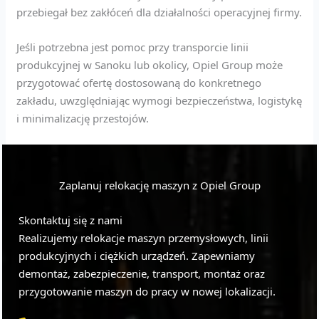
przebiegał bez zakłóceń dla działalności operacyjnej firmy.
Jeśli potrzebna jest pomoc przy transporcie linii
produkcyjnej w Sanoku lub okolicy, Opiel Group może
przygotować ofertę dostosowaną do konkretnego
zakładu, uwzględniając wymogi bezpieczeństwa, logistykę
i minimalizację przestojów.
Zaplanuj relokację maszyn z Opiel Group
Skontaktuj się z nami
Realizujemy relokacje maszyn przemysłowych, linii
produkcyjnych i ciężkich urządzeń. Zapewniamy
demontaż, zabezpieczenie, transport, montaż oraz
przygotowanie maszyn do pracy w nowej lokalizacji.