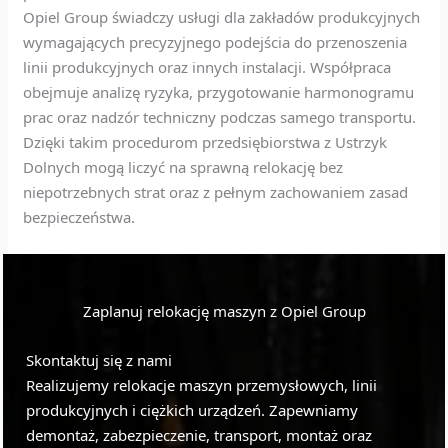
Opiel Group świadczy usługi dla zakładów produkcyjnych
wymagających precyzyjnego podejścia do przenoszenia
linii produkcyjnych oraz innych instalacji. Współpraca
obejmuje analizę ryzyka, przygotowanie harmonogramu
prac oraz nadzór techniczny podczas samego transportu.
Dzięki takim procedurom przedsiębiorstwa z Ustrzyk
Dolnych mogą liczyć na sprawną relokację bez
niepotrzebnych strat oraz z pełnym zachowaniem zasad
bezpieczeństwa.
Zaplanuj relokację maszyn z Opiel Group
Skontaktuj się z nami
Realizujemy relokacje maszyn przemysłowych, linii
produkcyjnych i ciężkich urządzeń. Zapewniamy
demontaż, zabezpieczenie, transport, montaż oraz