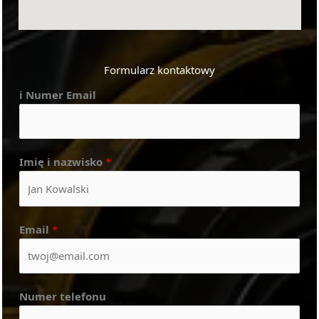
Formularz kontaktowy
i Numer Email
Imię i nazwisko
*
Email
*
Numer telefonu