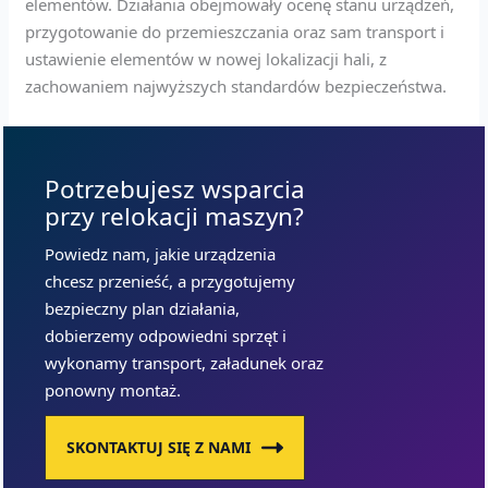
elementów. Działania obejmowały ocenę stanu urządzeń,
przygotowanie do przemieszczania oraz sam transport i
ustawienie elementów w nowej lokalizacji hali, z
zachowaniem najwyższych standardów bezpieczeństwa.
Potrzebujesz wsparcia
przy relokacji maszyn?
Powiedz nam, jakie urządzenia
chcesz przenieść, a przygotujemy
bezpieczny plan działania,
dobierzemy odpowiedni sprzęt i
wykonamy transport, załadunek oraz
ponowny montaż.
SKONTAKTUJ SIĘ Z NAMI