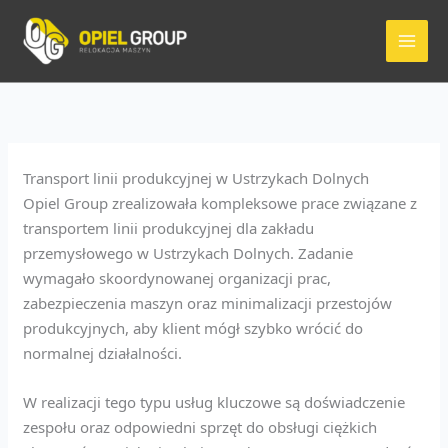
Przejdź
do
treści
Transport linii produkcyjnej w Ustrzykach Dolnych
Opiel Group zrealizowała kompleksowe prace związane z
transportem linii produkcyjnej dla zakładu
przemysłowego w Ustrzykach Dolnych. Zadanie
wymagało skoordynowanej organizacji prac,
zabezpieczenia maszyn oraz minimalizacji przestojów
produkcyjnych, aby klient mógł szybko wrócić do
normalnej działalności.
W realizacji tego typu usług kluczowe są doświadczenie
zespołu oraz odpowiedni sprzęt do obsługi ciężkich