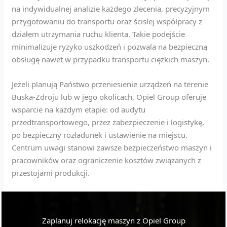
na indywidualnej analizie każdego zlecenia, precyzyjnym
przygotowaniu do transportu oraz ścisłej współpracy z
działem utrzymania ruchu klienta. Takie podejście
minimalizuje ryzyko uszkodzeń i pozwala na bezpieczną
obsługę nawet w przypadku transportu ciężkich maszyn.
Jeżeli planują Państwo przeniesienie urządzeń na terenie
Buska-Zdroju lub w jego okolicach, Opiel Group oferuje
wsparcie na każdym etapie: od audytu
przedtransportowego, przez zabezpieczenie i logistykę,
po bezpieczny rozładunek i ustawienie na miejscu.
Centrum uwagi stanowi zawsze bezpieczeństwo maszyn i
pracowników oraz ograniczenie kosztów związanych z
przestojami produkcji.
Zaplanuj relokację maszyn z Opiel Group