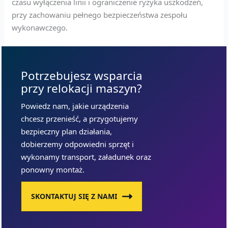
czasu wyłączenia linii i ograniczenie ryzyka uszkodzeń,
przy zachowaniu pełnego bezpieczeństwa zespołu
wykonawczego.
Potrzebujesz wsparcia
przy relokacji maszyn?
Powiedz nam, jakie urządzenia
chcesz przenieść, a przygotujemy
bezpieczny plan działania,
dobierzemy odpowiedni sprzęt i
wykonamy transport, załadunek oraz
ponowny montaż.
SKONTAKTUJ SIĘ Z NAMI