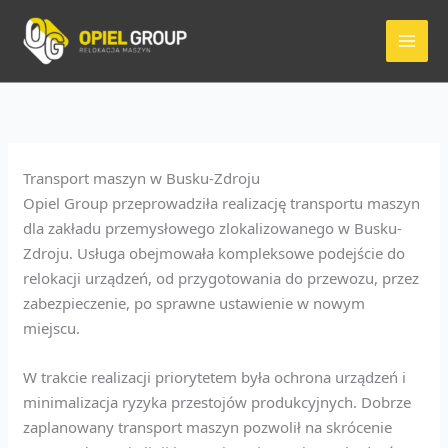
Przejdź
do
treści
Transport maszyn w Busku-Zdroju
Opiel Group przeprowadziła realizację transportu maszyn
dla zakładu przemysłowego zlokalizowanego w Busku-
Zdroju. Usługa obejmowała kompleksowe podejście do
relokacji urządzeń, od przygotowania do przewozu, przez
zabezpieczenie, po sprawne ustawienie w nowym
miejscu.
W trakcie realizacji priorytetem była ochrona urządzeń i
minimalizacja ryzyka przestojów produkcyjnych. Dobrze
zaplanowany transport maszyn pozwolił na skrócenie