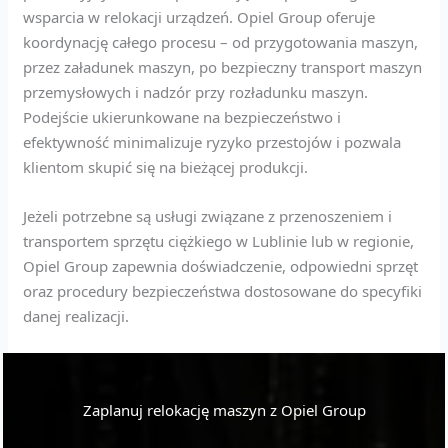
wsparcia w relokacji urządzeń. Opiel Group oferuje
koordynację całego procesu – od przygotowania maszyn,
przez załadunek maszyn, po bezpieczny transport maszyn
przemysłowych i nadzór przy rozładunku maszyn.
Podejście ukierunkowane na bezpieczeństwo i
efektywność minimalizuje ryzyko przestojów i pozwala
klientom skupić się na bieżącej produkcji.
Jeżeli potrzebne są usługi związane z przenoszeniem i
transportem sprzętu ciężkiego w Lublinie lub w regionie,
Opiel Group zapewnia doświadczenie, odpowiedni sprzęt
oraz procedury bezpieczeństwa dostosowane do specyfiki
danej realizacji.
Zaplanuj relokację maszyn z Opiel Group