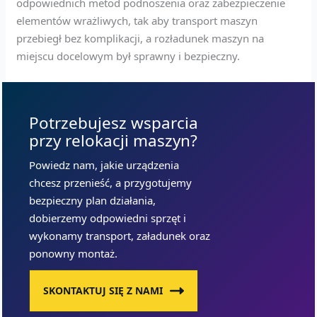
odpowiednich metod podnoszenia oraz zabezpieczenie
elementów wrażliwych, tak aby transport maszyn
przebiegł bez komplikacji, a rozładunek maszyn na
miejscu docelowym był sprawny i bezpieczny.
Potrzebujesz wsparcia
przy relokacji maszyn?
Powiedz nam, jakie urządzenia
chcesz przenieść, a przygotujemy
bezpieczny plan działania,
dobierzemy odpowiedni sprzęt i
wykonamy transport, załadunek oraz
ponowny montaż.
SKONTAKTUJ SIĘ Z NAMI