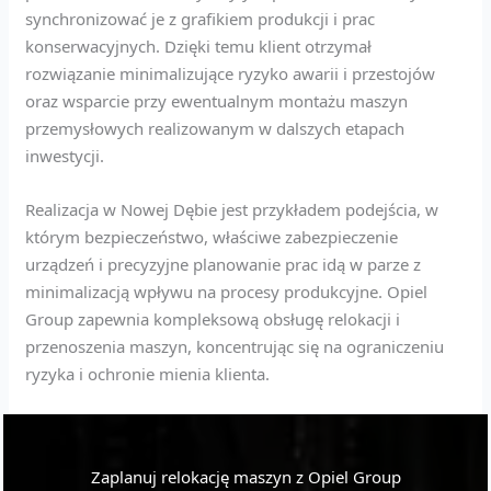
synchronizować je z grafikiem produkcji i prac
konserwacyjnych. Dzięki temu klient otrzymał
rozwiązanie minimalizujące ryzyko awarii i przestojów
oraz wsparcie przy ewentualnym montażu maszyn
przemysłowych realizowanym w dalszych etapach
inwestycji.
Realizacja w Nowej Dębie jest przykładem podejścia, w
którym bezpieczeństwo, właściwe zabezpieczenie
urządzeń i precyzyjne planowanie prac idą w parze z
minimalizacją wpływu na procesy produkcyjne. Opiel
Group zapewnia kompleksową obsługę relokacji i
przenoszenia maszyn, koncentrując się na ograniczeniu
ryzyka i ochronie mienia klienta.
Zaplanuj relokację maszyn z Opiel Group