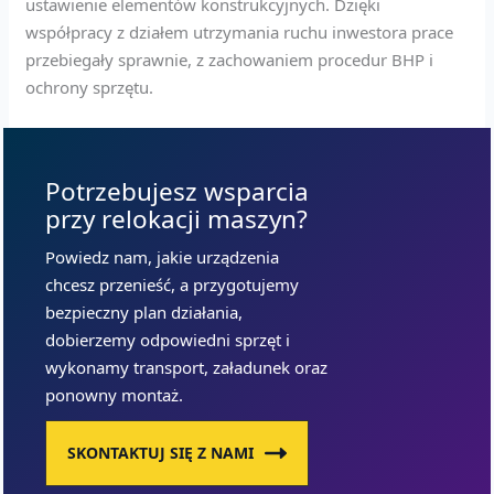
ustawienie elementów konstrukcyjnych. Dzięki
współpracy z działem utrzymania ruchu inwestora prace
przebiegały sprawnie, z zachowaniem procedur BHP i
ochrony sprzętu.
Potrzebujesz wsparcia
przy relokacji maszyn?
Powiedz nam, jakie urządzenia
chcesz przenieść, a przygotujemy
bezpieczny plan działania,
dobierzemy odpowiedni sprzęt i
wykonamy transport, załadunek oraz
ponowny montaż.
SKONTAKTUJ SIĘ Z NAMI