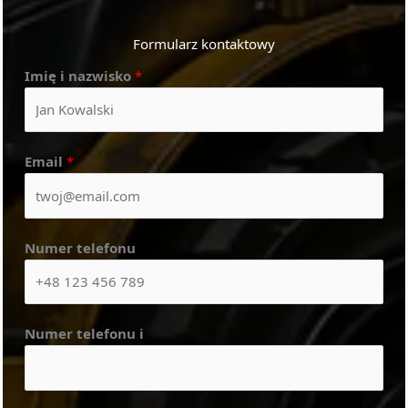
Formularz kontaktowy
Imię i nazwisko
*
Email
*
Numer telefonu
Numer telefonu i