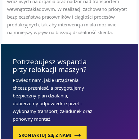
wrażliwych na drgania oraz nadzór nad transportem
wewnątrzzakładowym. W realizacji zachowano priorytet
bezpieczeństwa pracowników i ciągłości procesów
produkcyjnych, tak aby interwencja miała możliwie
najmniejszy wpływ na bieżącą działalność klienta.
Potrzebujesz wsparcia
przy relokacji maszyn?
Powiedz nam, jakie urządzenia
chcesz przenieść, a przygotujemy
bezpieczny plan działania,
dobierzemy odpowiedni sprzęt i
wykonamy transport, załadunek oraz
ponowny montaż.
SKONTAKTUJ SIĘ Z NAMI