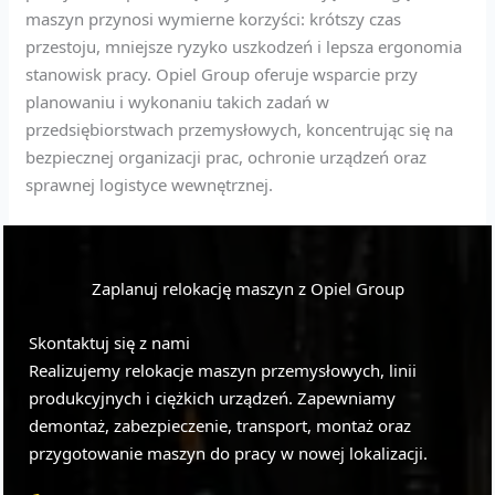
maszyn przynosi wymierne korzyści: krótszy czas
przestoju, mniejsze ryzyko uszkodzeń i lepsza ergonomia
stanowisk pracy. Opiel Group oferuje wsparcie przy
planowaniu i wykonaniu takich zadań w
przedsiębiorstwach przemysłowych, koncentrując się na
bezpiecznej organizacji prac, ochronie urządzeń oraz
sprawnej logistyce wewnętrznej.
Zaplanuj relokację maszyn z Opiel Group
Skontaktuj się z nami
Realizujemy relokacje maszyn przemysłowych, linii
produkcyjnych i ciężkich urządzeń. Zapewniamy
demontaż, zabezpieczenie, transport, montaż oraz
przygotowanie maszyn do pracy w nowej lokalizacji.