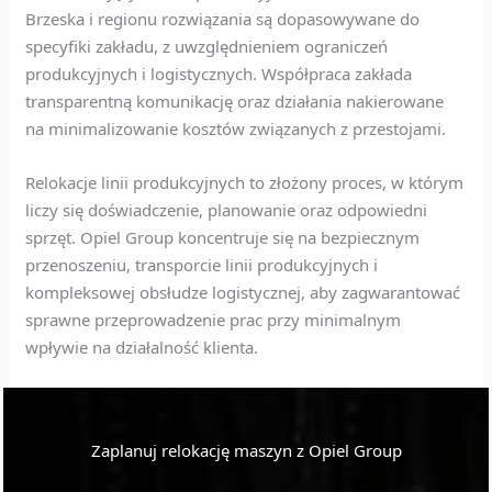
Brzeska i regionu rozwiązania są dopasowywane do
specyfiki zakładu, z uwzględnieniem ograniczeń
produkcyjnych i logistycznych. Współpraca zakłada
transparentną komunikację oraz działania nakierowane
na minimalizowanie kosztów związanych z przestojami.
Relokacje linii produkcyjnych to złożony proces, w którym
liczy się doświadczenie, planowanie oraz odpowiedni
sprzęt. Opiel Group koncentruje się na bezpiecznym
przenoszeniu, transporcie linii produkcyjnych i
kompleksowej obsłudze logistycznej, aby zagwarantować
sprawne przeprowadzenie prac przy minimalnym
wpływie na działalność klienta.
Zaplanuj relokację maszyn z Opiel Group