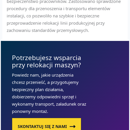
bezpieczeństwo pracowników. Zastosowano sprawdzone
procedury dla przenoszenia i transportu elementów
instalacji, co pozwoliło na szybkie i bezpieczne
przeprowadzenie relokacji linii produkcyjnej przy
zachowaniu standardów przemysłowych.
Potrzebujesz wsparcia
przy relokacji maszyn?
Powiedz nam, jakie urządzenia
chcesz przenieść, a przygotujemy
bezpieczny plan działania,
dobierzemy odpowiedni sprzęt i
wykonamy transport, załadunek oraz
ponowny montaż.
SKONTAKTUJ SIĘ Z NAMI