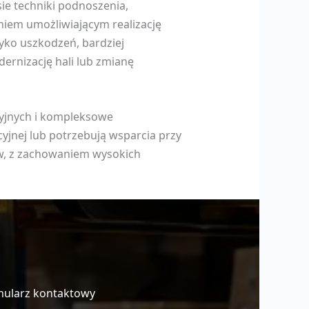
ie techniki podnoszenia,
iem umożliwiającym realizację
ko uszkodzeń, bardziej
ernizację hali lub zmianę
cyjnych i kompleksowe
cyjnej lub potrzebują wsparcia przy
w, z zachowaniem wysokich
mularz kontaktowy