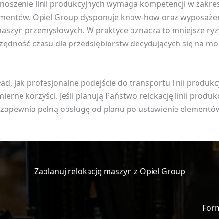
noszenie linii produkcyjnych wymaga kompetencji w zakres
lementów. Opiel Group dysponuje know‑how oraz wyposażen
szyn przemysłowych. W praktyce oznacza to mniejsze ryzy
zędność czasu dla przedsiębiorstw decydujących się na mod
ad, jak profesjonalne podejście do transportu linii produk
rne korzyści. Jeśli planują Państwo relokację linii produk
 zapewnia pełną obsługę od planu po ustawienie elementó
Zaplanuj relokację maszyn z Opiel Group
For