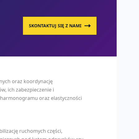
SKONTAKTUJ SIĘ Z NAMI
yjnych oraz koordynację
, ich zabezpieczenie i
o harmonogramu oraz elastyczności
ilizację ruchomych części,