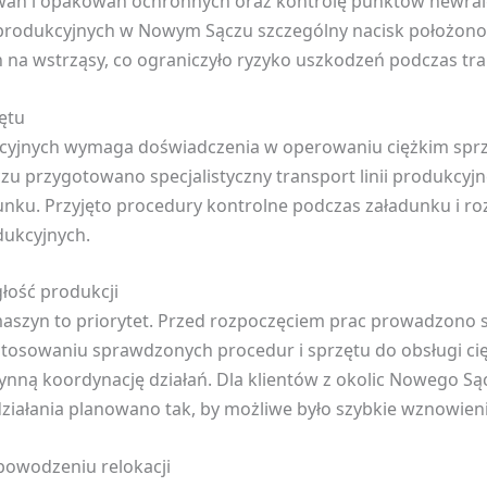
wań i opakowań ochronnych oraz kontrolę punktów newral
ii produkcyjnych w Nowym Sączu szczególny nacisk położon
 na wstrząsy, co ograniczyło ryzyko uszkodzeń podczas tr
zętu
dukcyjnych wymaga doświadczenia w operowaniu ciężkim sp
zu przygotowano specjalistyczny transport linii produkcy
nku. Przyjęto procedury kontrolne podczas załadunku i ro
dukcyjnych.
łość produkcji
maszyn to priorytet. Przed rozpoczęciem prac prowadzono
zastosowaniu sprawdzonych procedur i sprzętu do obsługi ci
nną koordynację działań. Dla klientów z okolic Nowego Są
ziałania planowano tak, by możliwe było szybkie wznowienie
powodzeniu relokacji