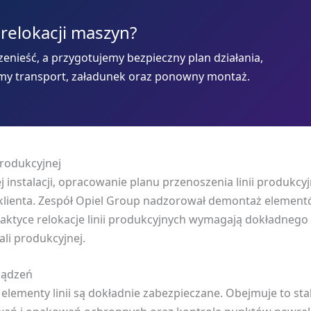
 relokacji maszyn?
enieść, a przygotujemy bezpieczny plan działania,
my transport, załadunek oraz ponowny montaż.
produkcyjnej
j instalacji, opracowanie planu przenoszenia linii produkc
klienta. Zespół Opiel Group nadzorował demontaż elementów
aktyce relokacje linii produkcyjnych wymagają dokładneg
li produkcyjnej.
ządzeń
lementy linii są dokładnie zabezpieczane. Obejmuje to stab