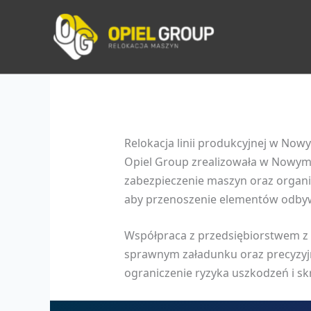
Przejdź
do
treści
Relokacja linii produkcyjnej w Now
Opiel Group zrealizowała w Nowym 
zabezpieczenie maszyn oraz organiz
aby przenoszenie elementów odbywa
Współpraca z przedsiębiorstwem z
sprawnym załadunku oraz precyzyjny
ograniczenie ryzyka uszkodzeń i sk