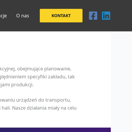
acje
O nas
KONTAKT
kcyjnej, obejmujące planowanie,
lędnieniem specyfiki zakładu, tak
jami produkcji.
owaniu urządzeń do transportu,
ali. Nasze działania miały na celu