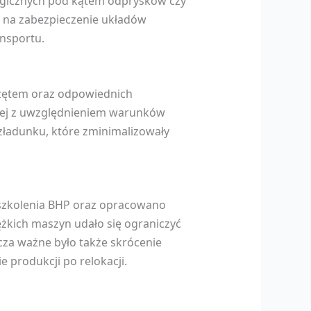
gicznych pod kątem odprysków czy
o na zabezpieczenie układów
ansportu.
rzętem oraz odpowiednich
jnej z uwzględnieniem warunków
zładunku, które zminimalizowały
 szkolenia BHP oraz opracowano
ężkich maszyn udało się ograniczyć
cza ważne było także skrócenie
 produkcji po relokacji.