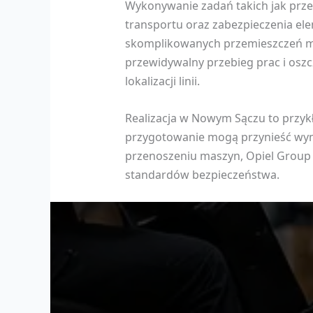
Wykonywanie zadań takich jak prze
transportu oraz zabezpieczenia e
skomplikowanych przemieszczeń ma
przewidywalny przebieg prac i oszc
lokalizacji linii.
Realizacja w Nowym Sączu to przykł
przygotowanie mogą przynieść wymie
przenoszeniu maszyn, Opiel Group
standardów bezpieczeństwa.