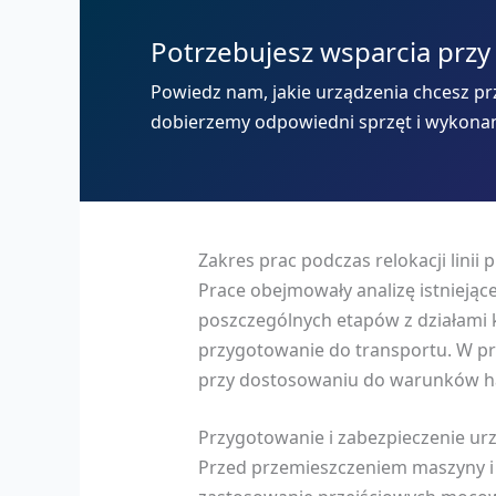
Potrzebujesz wsparcia przy
Powiedz nam, jakie urządzenia chcesz prz
dobierzemy odpowiedni sprzęt i wykona
Zakres prac podczas relokacji linii 
Prace obejmowały analizę istniejące
poszczególnych etapów z działami 
przygotowanie do transportu. W pr
przy dostosowaniu do warunków ha
Przygotowanie i zabezpieczenie ur
Przed przemieszczeniem maszyny i e