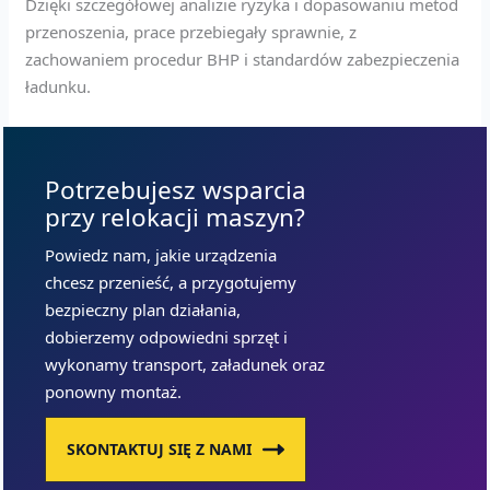
Dzięki szczegółowej analizie ryzyka i dopasowaniu metod
przenoszenia, prace przebiegały sprawnie, z
zachowaniem procedur BHP i standardów zabezpieczenia
ładunku.
Potrzebujesz wsparcia
przy relokacji maszyn?
Powiedz nam, jakie urządzenia
chcesz przenieść, a przygotujemy
bezpieczny plan działania,
dobierzemy odpowiedni sprzęt i
wykonamy transport, załadunek oraz
ponowny montaż.
SKONTAKTUJ SIĘ Z NAMI