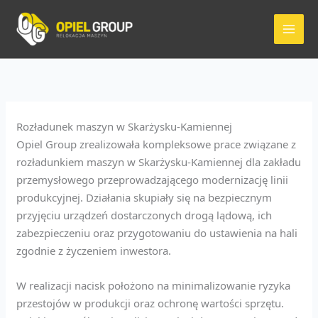
Przejdź
do
treści
Rozładunek maszyn w Skarżysku-Kamiennej
Opiel Group zrealizowała kompleksowe prace związane z
rozładunkiem maszyn w Skarżysku-Kamiennej dla zakładu
przemysłowego przeprowadzającego modernizację linii
produkcyjnej. Działania skupiały się na bezpiecznym
przyjęciu urządzeń dostarczonych drogą lądową, ich
zabezpieczeniu oraz przygotowaniu do ustawienia na hali
zgodnie z życzeniem inwestora.
W realizacji nacisk położono na minimalizowanie ryzyka
przestojów w produkcji oraz ochronę wartości sprzętu.