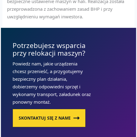
bezpieczne ustawienie maszyn w hali. Realizacja została
przeprowadzona z zachowaniem zasad BHP i przy
uwzględnieniu wymagań inwestora.
Potrzebujesz wsparcia
przy relokacji maszyn?
Powiedz nam, jakie urządzenia
chcesz przenieść, a przygotujemy
bezpieczny plan działania,
dobierzemy odpowiedni sprzęt i
wykonamy transport, załadunek oraz
ponowny montaż.
SKONTAKTUJ SIĘ Z NAMI