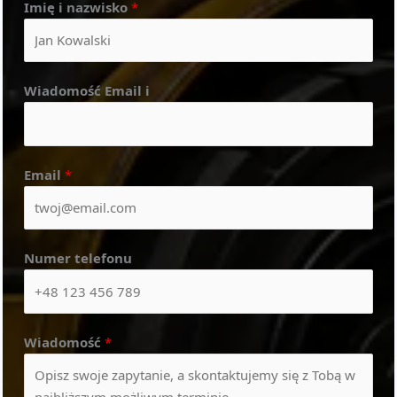
Imię i nazwisko
*
Wiadomość Email i
Email
*
Numer telefonu
Wiadomość
*