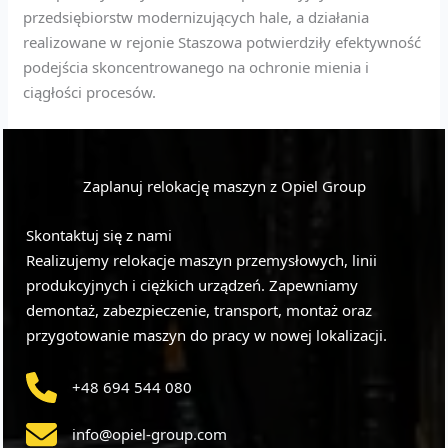
przedsiębiorstw modernizujących hale, a działania
realizowane w rejonie Staszowa potwierdziły efektywność
podejścia skoncentrowanego na ochronie mienia i
ciągłości procesów.
Zaplanuj relokację maszyn z Opiel Group
Skontaktuj się z nami
Realizujemy relokacje maszyn przemysłowych, linii
produkcyjnych i ciężkich urządzeń. Zapewniamy
demontaż, zabezpieczenie, transport, montaż oraz
przygotowanie maszyn do pracy w nowej lokalizacji.
+48 694 544 080
info@opiel-group.com