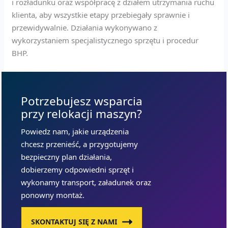
i rozładunku oraz współpracę z działem utrzymania ruchu
klienta, aby wszystkie etapy przebiegały sprawnie i
przewidywalnie. Działania wykonywano z
wykorzystaniem specjalistycznego sprzętu i procedur
BHP.
Potrzebujesz wsparcia
przy relokacji maszyn?
Powiedz nam, jakie urządzenia
chcesz przenieść, a przygotujemy
bezpieczny plan działania,
dobierzemy odpowiedni sprzęt i
wykonamy transport, załadunek oraz
ponowny montaż.
SKONTAKTUJ SIĘ Z NAMI