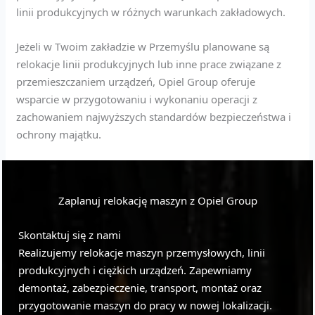
linii produkcyjnych w różnych warunkach zakładowych.
Jeżeli w Twoim zakładzie w Przemyślu planowane są
relokacje linii produkcyjnych lub inne prace związane z
przemieszczaniem urządzeń, Opiel Group oferuje
wsparcie w przygotowaniu i wykonaniu operacji z
zachowaniem najwyższych standardów bezpieczeństwa i
ochrony majątku.
Zaplanuj relokację maszyn z Opiel Group
Skontaktuj się z nami
Realizujemy relokacje maszyn przemysłowych, linii
produkcyjnych i ciężkich urządzeń. Zapewniamy
demontaż, zabezpieczenie, transport, montaż oraz
przygotowanie maszyn do pracy w nowej lokalizacji.