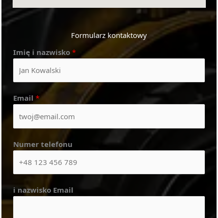
Formularz kontaktowy
Imię i nazwisko
*
Email
*
Numer telefonu
i nazwisko Email