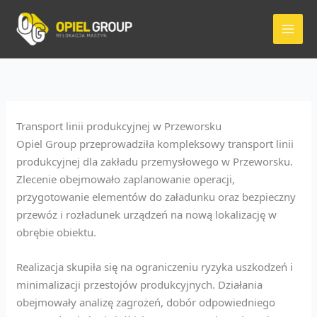
Przejdź
do
treści
Transport linii produkcyjnej w Przeworsku
Opiel Group przeprowadziła kompleksowy transport linii
produkcyjnej dla zakładu przemysłowego w Przeworsku.
Zlecenie obejmowało zaplanowanie operacji,
przygotowanie elementów do załadunku oraz bezpieczny
przewóz i rozładunek urządzeń na nową lokalizację w
obrębie obiektu.
Realizacja skupiła się na ograniczeniu ryzyka uszkodzeń i
minimalizacji przestojów produkcyjnych. Działania
obejmowały analizę zagrożeń, dobór odpowiedniego