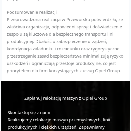
Podsumowanie realizacji
Przeprowadzona realizacja w Przeworsku potwierdziła, że
właściwa organizacja, odpowiedni sprzęt i doświadczenie
zespołu są kluczowe dla bezpiecznego transportu linii
produkcyjnej. Dbałość o zabezpieczenie urządzeń,
koordynacja załadunku i rozładunku oraz rygorystyczne
przestrzeganie zasad bezpieczeństwa minimalizują ryzyko
uszkodzeń i ograniczają przestoje produkcyjne, co jest
priorytetem dla firm korzystających z usług Opiel Group.
Zaplanuj relokację maszyn z Opiel Group
Skontaktuj się z nami
Realizujemy relokacje maszyn przemysłowych, linii
produkcyjnych i ciężkich urządzeń. Zapewniamy